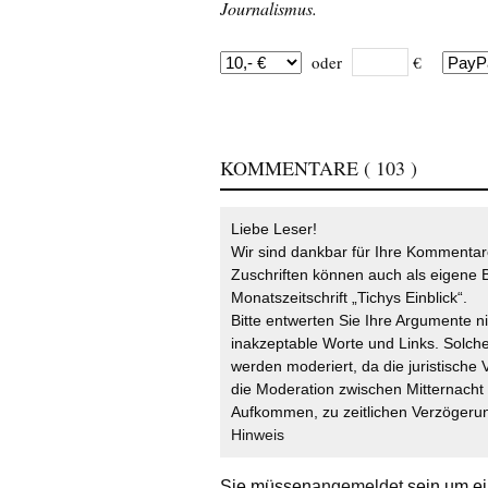
Journalismus.
oder
€
KOMMENTARE
( 103 )
Liebe Leser!
Wir sind dankbar für Ihre Kommentare
Zuschriften können auch als eigene B
Monatszeitschrift „Tichys Einblick“.
Bitte entwerten Sie Ihre Argumente n
inakzeptable Worte und Links. Solche
werden moderiert, da die juristische 
die Moderation zwischen Mitternach
Aufkommen, zu zeitlichen Verzögerun
Hinweis
Sie müssen
angemeldet
sein um ei