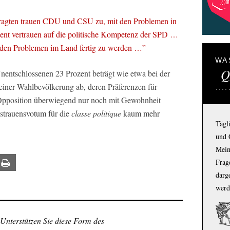
ragten trauen CDU und CSU zu, mit den Problemen in
ent vertrauen auf die politische Kompetenz der SPD …
it den Problemen im Land fertig zu werden …”
WA
Q
nentschlossenen 23 Prozent beträgt wie etwa bei der
einer Wahlbevölkerung ab, deren Präferenzen für
 Opposition überwiegend nur noch mit Gewohnheit
sstrauensvotum für die
classe politique
kaum mehr
Tägl
und 
Mein
Frage
ail
Print
darg
werd
 Unterstützen Sie diese Form des