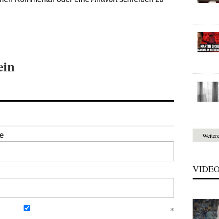
ein
se
Weiter
VIDE