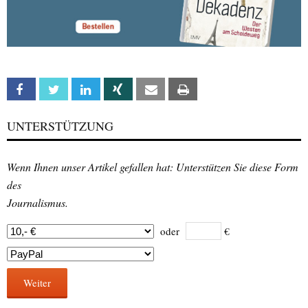
Facebook
Twitter
Linkedin
Xing
Email
Print
UNTERSTÜTZUNG
Wenn Ihnen unser Artikel gefallen hat: Unterstützen Sie diese Form
des
Journalismus.
oder
€
Weiter