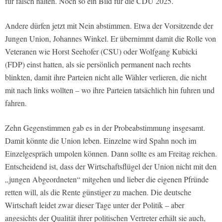
für falsch halten. Noch so ein Bild für die CDU 2025.
Andere dürfen jetzt mit Nein abstimmen. Etwa der Vorsitzende der
Jungen Union, Johannes Winkel. Er übernimmt damit die Rolle von
Veteranen wie Horst Seehofer (CSU) oder Wolfgang Kubicki
(FDP) einst hatten, als sie persönlich permanent nach rechts
blinkten, damit ihre Parteien nicht alle Wähler verlieren, die nicht
mit nach links wollten – wo ihre Parteien tatsächlich hin fuhren und
fahren.
Zehn Gegenstimmen gab es in der Probeabstimmung insgesamt.
Damit könnte die Union leben. Einzelne wird Spahn noch im
Einzelgespräch umpolen können. Dann sollte es am Freitag reichen.
Entscheidend ist, dass der Wirtschaftsflügel der Union nicht mit den
„jungen Abgeordneten“ mitgehen und lieber die eigenen Pfründe
retten will, als die Rente günstiger zu machen. Die deutsche
Wirtschaft leidet zwar dieser Tage unter der Politik – aber
angesichts der Qualität ihrer politischen Vertreter erhält sie auch,