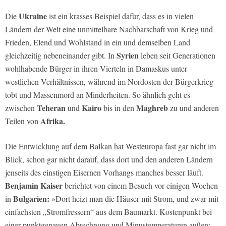
Ukraine
Die
ist ein krasses Beispiel dafür, dass es in vielen
Ländern der Welt eine unmittelbare Nachbarschaft von Krieg und
Frieden, Elend und Wohlstand in ein und demselben Land
Syrien
gleichzeitig nebeneinander gibt. In
leben seit Generationen
wohlhabende Bürger in ihren Vierteln in Damaskus unter
westlichen Verhältnissen, während im Nordosten der Bürgerkrieg
tobt und Massenmord an Minderheiten. So ähnlich geht es
Teheran
Kairo
Maghreb
zwischen
und
bis in den
zu und anderen
Afrika.
Teilen von
Die Entwicklung auf dem Balkan hat Westeuropa fast gar nicht im
Blick, schon gar nicht darauf, dass dort und den anderen Ländern
jenseits des einstigen Eisernen Vorhangs manches besser läuft.
Benjamin Kaiser
berichtet von einem Besuch vor einigen Wochen
Bulgarien:
in
»Dort heizt man die Häuser mit Strom, und zwar mit
einfachsten „Stromfressern“ aus dem Baumarkt. Kostenpunkt bei
einer punktgenauen Abrechnung und Minustemperaturen außen: