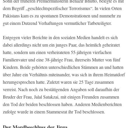
Sohn der früheren Premierministerin Benazir Bhutto, belegte es mit
dem Begriff „geschlechtspezifischer Terrorismus“. In vielen Orten
Pakistans kam es zu spontanen Demonstrationen und nunmehr zu
gut einem Dutzend Verhaftungen vermutlicher Tatbeteiligter.
Entgegen vieler Berichte in den sozialen Medien handelt es sich
dabei allerdings nicht um ein junges Paar, das heimlich geheiratet
hatte, sondern um einen verheirateten 55-jährigen vierfachen
Familienvater und eine 38-jährige Frau, ihrerseits Mutter von fünf
Kindern. Beide gehörten unterschiedlichen Stämmen an und hatten
über Jahre ein Verhältnis miteinander, was sich in ihrem Heimatdorf
herumgesprochen hatte. Zuletzt waren sie 25 Tage zusammen
verreist. Nach noch zu bestätigenden Angaben soll daraufhin der
Bruder der Frau, Jalal Satakzai, mit einigen Freunden zusammen
den Tod der beiden beschlossen haben. Anderen Medienberichten
zufolge wurde in einem Stammesrat ihr Tod beschlossen.
Der Mordbeschluss der Jirga