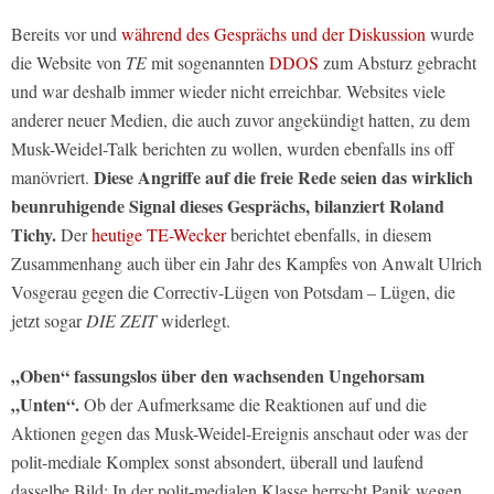
Bereits vor und
während des Gesprächs und der Diskussion
wurde
die Website von
TE
mit sogenannten
DDOS
zum Absturz gebracht
und war deshalb immer wieder nicht erreichbar. Websites viele
anderer neuer Medien, die auch zuvor angekündigt hatten, zu dem
Musk-Weidel-Talk berichten zu wollen, wurden ebenfalls ins off
Diese Angriffe auf die freie Rede seien das wirklich
manövriert.
beunruhigende Signal dieses Gesprächs, bilanziert Roland
Tichy.
Der
heutige TE-Wecker
berichtet ebenfalls, in diesem
Zusammenhang auch über ein Jahr des Kampfes von Anwalt Ulrich
Vosgerau gegen die Correctiv-Lügen von Potsdam – Lügen, die
jetzt sogar
DIE ZEIT
widerlegt.
„Oben“ fassungslos über den wachsenden Ungehorsam
„Unten“.
Ob der Aufmerksame die Reaktionen auf und die
Aktionen gegen das Musk-Weidel-Ereignis anschaut oder was der
polit-mediale Komplex sonst absondert, überall und laufend
dasselbe Bild: In der polit-medialen Klasse herrscht Panik wegen