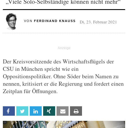
„Viele Solo-Selbständige können nicht mehr“
Di, 23. Februar 2021
VON
FERDINAND KNAUSS
Der Kreisvorsitzende des Wirtschaftsflügels der
CSU in München spricht wie ein
Oppositionspolitiker. Ohne Söder beim Namen zu
nennen, kritisiert er die Regierung und fordert einen
Zeitplan für Öffnungen.
Facebook
Twitter
Linkedin
Xing
Email
Print