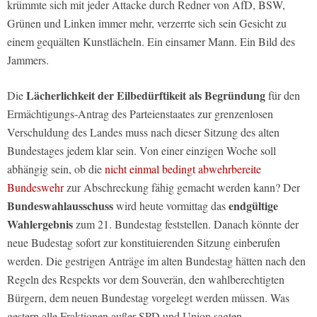
krümmte sich mit jeder Attacke durch Redner von AfD, BSW,
Grünen und Linken immer mehr, verzerrte sich sein Gesicht zu
einem gequälten Kunstlächeln. Ein einsamer Mann. Ein Bild des
Jammers.
Lächerlichkeit der Eilbedürftikeit als Begründung
Die
für den
Ermächtigungs-Antrag des Parteienstaates zur grenzenlosen
Verschuldung des Landes muss nach dieser Sitzung des alten
Bundestages jedem klar sein. Von einer einzigen Woche soll
abhängig sein, ob die
nicht einmal bedingt abwehrbereite
Bundeswehr
zur Abschreckung fähig gemacht werden kann? Der
Bundeswahlausschuss
endgültige
wird heute vormittag das
Wahlergebnis
zum 21. Bundestag feststellen. Danach könnte der
neue Budestag sofort zur konstituierenden Sitzung einberufen
werden. Die gestrigen Anträge im alten Bundestag hätten nach den
Regeln des Respekts vor dem Souverän, den wahlberechtigten
Bürgern, dem neuen Bundestag vorgelegt werden müssen. Was
gestern alle Fraktionen außer SPD und Union sagten.