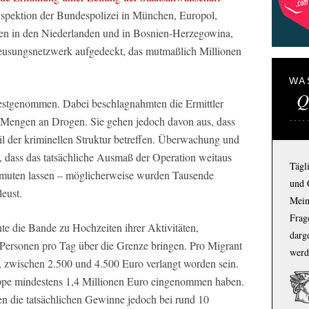
nspektion der Bundespolizei in München, Europol,
den in den Niederlanden und in Bosnien-Herzegowina,
chleusungsnetzwerk aufgedeckt, das mutmaßlich Millionen
WA
Q
estgenommen. Dabei beschlagnahmten die Ermittler
e Mengen an Drogen. Sie gehen jedoch davon aus, dass
il der kriminellen Struktur betreffen. Überwachung und
, dass das tatsächliche Ausmaß der Operation weitaus
Tägl
 vermuten lassen – möglicherweise wurden Tausende
und 
eust.
Mein
Frage
e die Bande zu Hochzeiten ihrer Aktivitäten,
darg
 Personen pro Tag über die Grenze bringen. Pro Migrant
werd
, zwischen 2.500 und 4.500 Euro verlangt worden sein.
ppe mindestens 1,4 Millionen Euro eingenommen haben.
n die tatsächlichen Gewinne jedoch bei rund 10