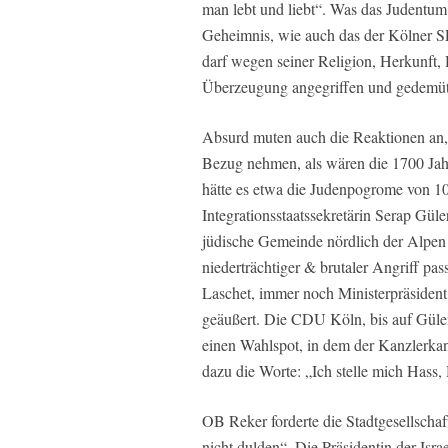
man lebt und liebt“. Was das Judentum m
Geheimnis, wie auch das der Kölner SP
darf wegen seiner Religion, Herkunft, 
Überzeugung angegriffen und gedemüt
Absurd muten auch die Reaktionen an, 
Bezug nehmen, als wären die 1700 Jahr
hätte es etwa die Judenpogrome von 1
Integrationsstaatssekretärin Serap Güle
jüdische Gemeinde nördlich der Alpen h
niederträchtiger & brutaler Angriff pa
Laschet, immer noch Ministerpräsident
geäußert. Die CDU Köln, bis auf Güler 
einen Wahlspot, in dem der Kanzlerkan
dazu die Worte: „Ich stelle mich Hass
OB Reker forderte die Stadtgesellschaf
nicht dulden“. Die Präsidentin der Is