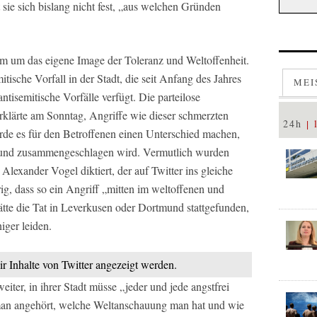
sie sich bislang nicht fest, „aus welchen Gründen
lem um das eigene Image der Toleranz und Weltoffenheit.
mitische Vorfall in der Stadt, die seit Anfang des Jahres
MEI
antisemitische Vorfälle verfügt. Die parteilose
rklärte am Sonntag, Angriffe wie dieser schmerzten
24h
ürde es für den Betroffenen einen Unterschied machen,
mund zusammengeschlagen wird. Vermutlich wurden
Alexander Vogel diktiert, der auf Twitter ins gleiche
g, dass so ein Angriff „mitten im weltoffenen und
Hätte die Tat in Leverkusen oder Dortmund stattgefunden,
ger leiden.
ir Inhalte von Twitter angezeigt werden.
eiter, in ihrer Stadt müsse „jeder und jede angstfrei
man angehört, welche Weltanschauung man hat und wie