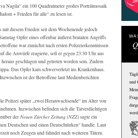
a Nagila“ ein 100 Quadratmeter großes Porträtmosaik
alom + Frieden für alle“ zu lesen ist.
 es mit diesem Frieden seit dem Wochenende jedoch
WA
Samstag Opfer eines offenbar äußerst brutalen Angriffs
Q
troffene war zunächst nach ersten Polizeierkenntnissen
auf die Anwürfe reagierte, soll er gegen 23:30 Uhr aus
 heraus geschlagen und getreten worden sein. Zudem
Kippa. Das Opfer kam schwerverletzt ins Krankenhaus.
Tägl
nzwischen ist der Betroffene laut Medienberichten
und 
Mein
Frage
ie Polizei später „zwei Heranwachsende“ im Alter von
darg
stnehmen. Inzwischen befinden sich die Tatverdächtigen
werd
enüber der
Neuen Zürcher Zeitung (NZZ)
sagte ein
einen Deutschen und einen Deutschtürken“ handle. Laut
rzeit noch Zeugen und fahndet nach weiteren Tätern.