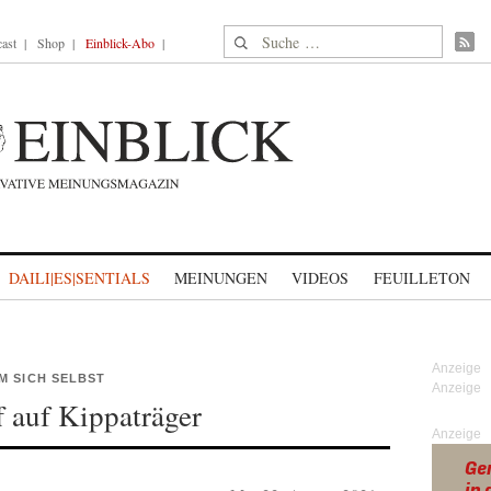
Suche nach:
ast
Shop
Einblick-Abo
DAILI|ES|SENTIALS
MEINUNGEN
VIDEOS
FEUILLETON
M SICH SELBST
f auf Kippaträger
Anzeige