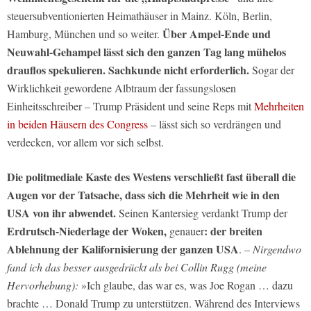
steuersubventionierten Heimathäuser in Mainz. Köln, Berlin,
Über Ampel-Ende und
Hamburg, München und so weiter.
Neuwahl-Gehampel lässt sich den ganzen Tag lang mühelos
drauflos spekulieren. Sachkunde nicht erforderlich.
Sogar der
Wirklichkeit gewordene Albtraum der fassungslosen
Einheitsschreiber – Trump Präsident und seine Reps mit
Mehrheiten
in beiden Häusern des Congress
– lässt sich so verdrängen und
verdecken, vor allem vor sich selbst.
Die politmediale Kaste des Westens verschließt fast überall die
Augen vor der Tatsache, dass sich die Mehrheit wie in den
USA von ihr abwendet.
Seinen Kantersieg verdankt Trump der
Erdrutsch-Niederlage der Woken,
: der breiten
genauer
Ablehnung der Kalifornisierung der ganzen USA
.
– Nirgendwo
fand ich das besser ausgedrückt als bei Collin Rugg (meine
Hervorhebung):
»Ich glaube, das war es, was Joe Rogan … dazu
brachte … Donald Trump zu unterstützen. Während des Interviews