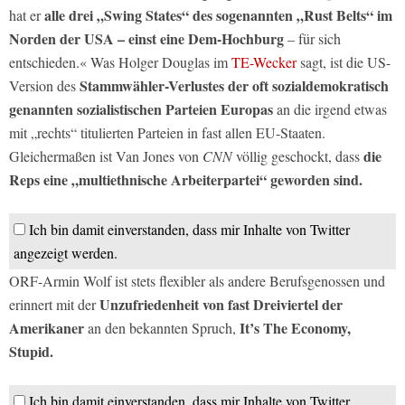
alle drei „Swing States“ des sogenannten „Rust Belts“ im
hat er
Norden der USA – einst eine Dem-Hochburg
– für sich
entschieden.« Was Holger Douglas im
TE-Wecker
sagt, ist die US-
Stammwähler-Verlustes der oft sozialdemokratisch
Version des
genannten sozialistischen Parteien Europas
an die irgend etwas
mit „rechts“ titulierten Parteien in fast allen EU-Staaten.
die
Gleichermaßen ist Van Jones von
CNN
völlig geschockt, dass
Reps eine „multiethnische Arbeiterpartei“ geworden sind.
Ich bin damit einverstanden, dass mir Inhalte von Twitter
angezeigt werden.
ORF-Armin Wolf ist stets flexibler als andere Berufsgenossen und
Unzufriedenheit von fast Dreiviertel der
erinnert mit der
Amerikaner
It’s The Economy,
an den bekannten Spruch,
Stupid.
Ich bin damit einverstanden, dass mir Inhalte von Twitter