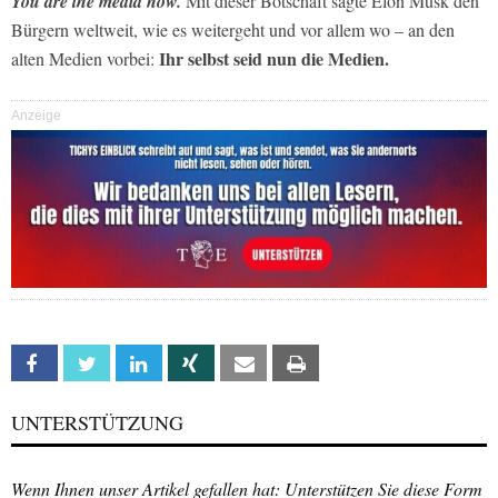
You are the media now.
Mit dieser Botschaft sagte Elon Musk den
Bürgern weltweit, wie es weitergeht und vor allem wo – an den
Ihr selbst seid nun die Medien.
alten Medien vorbei:
Anzeige
Facebook
Twitter
Linkedin
Xing
Email
Print
UNTERSTÜTZUNG
Wenn Ihnen unser Artikel gefallen hat: Unterstützen Sie diese Form