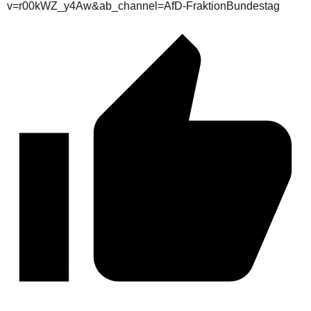
v=r00kWZ_y4Aw&ab_channel=AfD-FraktionBundestag