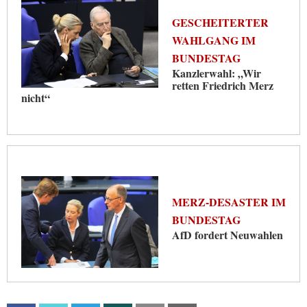
GESCHEITERTER
WAHLGANG IM
BUNDESTAG
Kanzlerwahl: „Wir
retten Friedrich Merz
nicht“
MERZ-DESASTER IM
BUNDESTAG
AfD fordert Neuwahlen