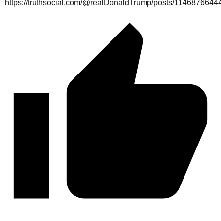
https://truthsocial.com/@realDonaldTrump/posts/114687664