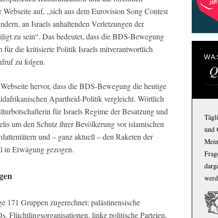
er Webseite auf, „sich aus dem Eurovision Song Contest
dern, an Israels anhaltenden Verletzungen der
iligt zu sein“. Das bedeutet, dass die BDS-Bewegung
für die kritisierte Politik Israels mitverantwortlich
WA
fruf zu folgen.
Q
en Webseite hervor, dass die BDS-Bewegung die heutige
 südafrikanischen Apartheid-Politik vergleicht. Wörtlich
lturbotschafterin für Israels Regime der Besatzung und
Tägl
aelis um den Schutz ihrer Bevölkerung vor islamischen
und 
dattentätern und – ganz aktuell – den Raketen der
Mein
al in Erwägung gezogen.
Frage
darg
igen
werd
171 Gruppen zugerechnet: palästinensische
Flüchtlingsorganisationen, linke politische Parteien,