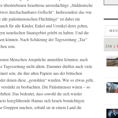
er übertriebenen Israeltreue unverdächtige „Süddeutsche
hwer durchschaubares Geflecht“. Insbesondere das von
alle palästinensischen Flüchtlinge“ ist dabei ein
h auch für alle Kinder, Enkel und Urenkel derer gelten,
MEI
en israelischen Staatsgebiet gelebt zu haben. Und die
weisen können. Nach Schätzung der Tageszeitung „Taz“
chen sein.
24h
llionen Menschen Ansprüche anmelden könnten, nach
ke Tageszeitung nicht allein. Darunter dürften auch viele
rt sein, die ihre alten Papiere aus der britischen
oder denen diese „gestohlen“ wurden. Wie so etwas geht,
a verstärkt zu beobachten. Die Palästinenser wären – so
Mehrheit. Das bedeutet, dass sowohl die sich wieder
 facto kriegführende Hamas sich Israels bemächtigen
he Gruppen machen, sobald sie in einem Land die