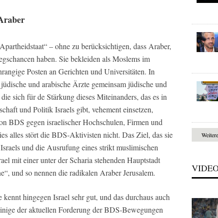
 Araber
partheidstaat“ – ohne zu berücksichtigen, dass Araber,
stiegschancen haben. Sie bekleiden als Moslems im
chrangige Posten an Gerichten und Universitäten. In
 jüdische und arabische Ärzte gemeinsam jüdische und
 die sich für de Stärkung dieses Miteinanders, das es in
chaft und Politik Israels gibt, vehement einsetzen,
von BDS gegen israelischer Hochschulen, Firmen und
s alles stört die BDS-Aktivisten nicht. Das Ziel, das sie
Weiter
 Israels und die Ausrufung eines strikt muslimischen
rael mit einer unter der Scharia stehenden Hauptstadt
VIDE
“, und so nennen die radikalen Araber Jerusalem.
kennt hingegen Israel sehr gut, und das durchaus auch
einige der aktuellen Forderung der BDS-Bewegungen