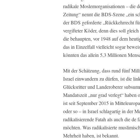
radikale Moslemorganisationen – die d
Zeitung“ nennt die BDS-Szene „ein sc
der BDS geforderte „Rückkehrrecht für 
vergifteter Köder, denn dies soll gleic
die behaupten, vor 1948 auf dem heutig
das in Einzelfall vielleicht sogar be
könnten das allein 5,3 Millionen Mens
Mit der Schätzung, dass rund fünf Mi
Israel einwandern zu dürfen, ist die lin
Glücksritter und Landeroberer subsummie
Mandatszeit „nur grad verlegt“ haben 
ist seit September 2015 in Mitteleurop
oder so – in Israel schlagartig in der 
radikalisierende Fatah als auch die de
möchten. Was radikalisierte muslimisc
Mehrheit haben, ist bekannt.