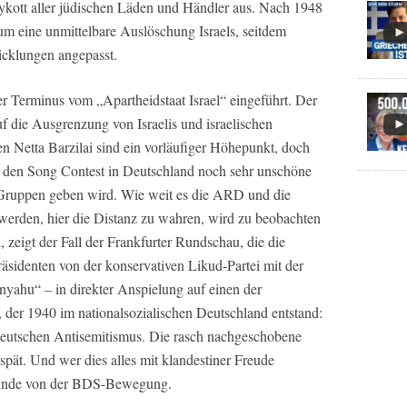
ott aller jüdischen Läden und Händler aus. Nach 1948
 eine unmittelbare Auslöschung Israels, seitdem
icklungen angepasst.
der Terminus vom „Apartheidstaat Israel“ eingeführt. Der
 die Ausgrenzung von Israelis und israelischen
n Netta Barzilai sind ein vorläufiger Höhepunkt, doch
um den Song Contest in Deutschland noch sehr unschöne
 Gruppen geben wird. Wie weit es die ARD und die
 werden, hier die Distanz zu wahren, wird zu beobachten
 zeigt der Fall der Frankfurter Rundschau, die die
äsidenten von der konservativen Likud-Partei mit der
anyahu“ – in direkter Anspielung auf einen der
 der 1940 im nationalsozialischen Deutschland entstand:
deutschen Antisemitismus. Die rasch nachgeschobene
pät. Und wer dies alles mit klandestiner Freude
feinde von der BDS-Bewegung.