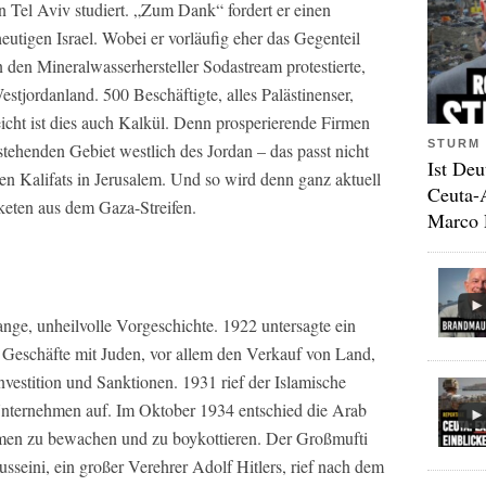
in Tel Aviv studiert. „Zum Dank“ fordert er einen
eutigen Israel. Wobei er vorläufig eher das Gegenteil
 den Mineralwasserhersteller Sodastream protestierte,
estjordanland. 500 Beschäftigte, alles Palästinenser,
leicht ist dies auch Kalkül. Denn prosperierende Firmen
STURM 
stehenden Gebiet westlich des Jordan – das passt nicht
Ist Deu
en Kalifats in Jerusalem. Und so wird denn ganz aktuell
Ceuta-
keten aus dem Gaza-Streifen.
Marco 
nge, unheilvolle Vorgeschichte. 1922 untersagte ein
n Geschäfte mit Juden, vor allem den Verkauf von Land,
vestition und Sanktionen. 1931 rief der Islamische
nternehmen auf. Im Oktober 1934 entschied die Arab
men zu bewachen und zu boykottieren. Der Großmufti
eini, ein großer Verehrer Adolf Hitlers, rief nach dem