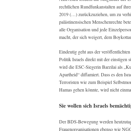
rechtlichen Rundfunkanstalten auf ihr
2019 (…) zurückzuziehen, um zu verhin
palästinensischen Menschenrechte bete
alle Organisation und jede Einzelperson 
macht, der sich weigert, dem Boykottau
Eindeutig geht aus der veröffentlicht
Politik Israels direkt mit der einstigen
wird die ESC-Siegerin Barzilai als „Ku
Apartheid“ diffamiert. Dass es den Isr
Terroristen wie zum Beispiel Selbstmor
Hamas gehen könnte, wird nicht einm
Sie wollen sich Israels bemächt
Der BDS-Bewegung werden heutzutage 
Frauenorganisationen ebenso wie NGOs, 