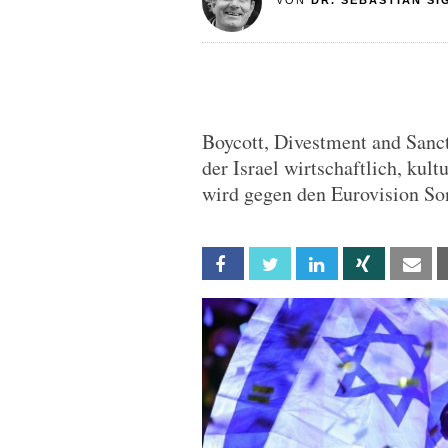
VON
DR. SEBASTIAN SI
Boycott, Divestment and Sanct
der Israel wirtschaftlich, kultu
wird gegen den Eurovision Son
Facebook
Twitter
Linkedin
Xing
Em