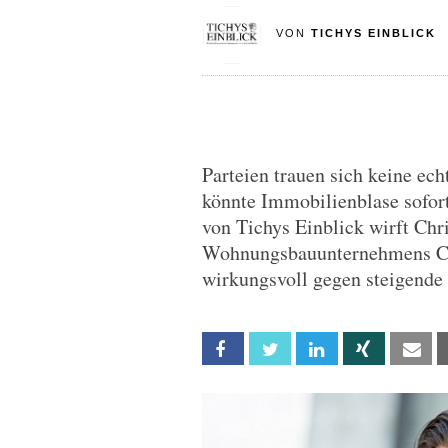
VON
TICHYS EINBLICK
Parteien trauen sich keine ech
könnte Immobilienblase sofor
von Tichys Einblick wirft Chr
Wohnungsbauunternehmens CG 
wirkungsvoll gegen steigende
Facebook
Twitter
Linkedin
Xing
Em