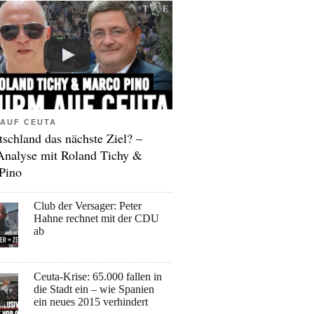
AUF CEUTA
tschland das nächste Ziel? –
Analyse mit Roland Tichy &
Pino
Club der Versager: Peter
Hahne rechnet mit der CDU
ab
Ceuta-Krise: 65.000 fallen in
die Stadt ein – wie Spanien
ein neues 2015 verhindert