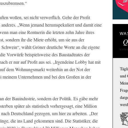
auszubremsen.“
ten wollen, sei nicht verwerflich. Gehe der Profit
as anderes. „Wenn jemand herumspekuliert und damit eine
 wenn man eine Rentnerin die letzten zehn Jahre ihres
WA
Q
t, sondern ihr die Miete erhöht, um sie aus der
 Schwein“, wählt Gröner deutliche Worte an die eigene
die Vorwürfe beispielsweise des Baustadtrates der
ach er nur auf Profit aus sei. „Irgendeine Lobby hat mit
Tägl
 auf dem Wohnungsmarkt weiterhin an der Not der
und 
ei meinem Unternehmen und bei den Großen in der
Mein
Frage
darg
an der Bauindustrie, sondern der Politik. Es gäbe mehr
werd
terben später als statistisch vorhergesagt, eine Million
n nach Deutschland gezogen, um hier zu arbeiten. „Der
inge, die ins Land gekommen sind. Die Statistiker, die