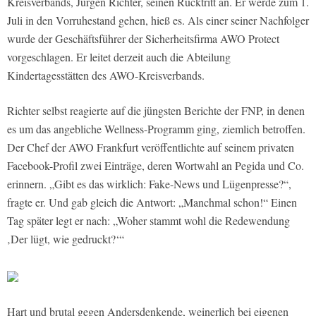
Kreisverbands, Jürgen Richter, seinen Rücktritt an. Er werde zum 1.
Juli in den Vorruhestand gehen, hieß es. Als einer seiner Nachfolger
wurde der Geschäftsführer der Sicherheitsfirma AWO Protect
vorgeschlagen. Er leitet derzeit auch die Abteilung
Kindertagesstätten des AWO-Kreisverbands.
Richter selbst reagierte auf die jüngsten Berichte der FNP, in denen
es um das angebliche Wellness-Programm ging, ziemlich betroffen.
Der Chef der AWO Frankfurt veröffentlichte auf seinem privaten
Facebook-Profil zwei Einträge, deren Wortwahl an Pegida und Co.
erinnern. „Gibt es das wirklich: Fake-News und Lügenpresse?“,
fragte er. Und gab gleich die Antwort: „Manchmal schon!“ Einen
Tag später legt er nach: „Woher stammt wohl die Redewendung
‚Der lügt, wie gedruckt?‘“
Hart und brutal gegen Andersdenkende, weinerlich bei eigenen