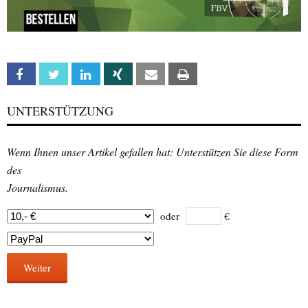
Facebook
Twitter
Linkedin
Xing
Email
Print
UNTERSTÜTZUNG
Wenn Ihnen unser Artikel gefallen hat: Unterstützen Sie diese Form
des
Journalismus.
oder
€
Weiter