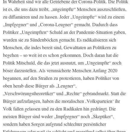
In Wahrheit sind wir alle Getriebene der Corona-Politik. Die Politik
ist es, die uns dazu treibt, „ungeimpfte“ Menschen auszuschließen,
zu diffamieren und zu hassen. Jeder „Ungeimpfte“ wird zu einem
„Impfgegner“ und „Corona-Leugner“ gemacht. Dadurch dass
Politiker „Ungeimpften“ Schuld an der Pandemie-Situation gaben,
wurden sie zu Sündenböcken gemacht. Es radikalisieren sich
Menschen, die indes bereit sind, Gewalttaten an Politikern zu
begehen – so weit ist es schon gekommen. Doch daran hat die
Politik Mitschuld, die das jetzt ausnutzt, um „Ungeimpfte“ noch
böser darzustellen. Als verunsicherte Menschen Anfang 2020
begannen, auf den Straßen zu protestieren, haben Politiker von
oben herab diese Bürger als „Leugner“,
„Verschwörungstheoretiker“ und „Rechte“ gebrandmarkt. Statt die
Bürger aufzufangen, haben die moralischen ‚Volksparteien‘ ihr
Volk fallen gelassen und zu den Radikalen hin gedrängt. Die
meisten Bürger sind weder „Impfgegner“ noch „Skeptiker“,
sondern haben Sorgen aufgrund schlechter persönlicher
Erfahrungen oder weil sie schlicht und ergreifend selbst über ihren