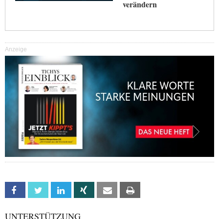
verändern
Anzeige
Facebook
Twitter
Linkedin
Xing
Email
Print
UNTERSTÜTZUNG