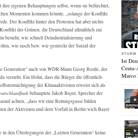
t ihre eigenen Behauptungen selbst, wenn sie befürchtet,
tischen Momenten kommen könnte, „solange der Konflikt
erde. Der Konflikt hinter den Protesten hat aber nichts
e Konflikt der Grünen, die Deutschland allmählich zur
in besteht, wie schnell Deindustrialisierung und
llen, wie rasch bzw. wie gestreckt der Suizid der
STURM 
Ist Deu
Ceuta-
te Generation“ auch von WDR-Mann Georg Restle, der
Marco 
da versteht. Ein Hohn, dass die Bürger die öffentlich-
lbstermächtigung der Klimaaktivisten erweist sich als
utschlandfunk
behauptete Jakob Bayer, Sprecher der
arauf achten, „dass wir eine Rettungsgasse bilden
en der Aktivisten und dem Vorfall in Berlin wich Bayer
se in den Überlegungen der „Letzten Generation“ keine