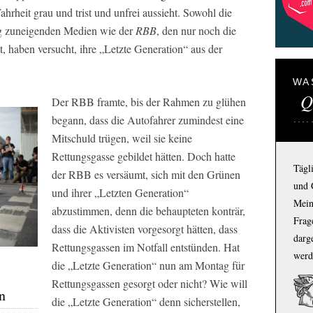
Wahrheit grau und trist und unfrei aussieht. Sowohl die
ig zuneigenden Medien wie der
RBB
, den nur noch die
, haben versucht, ihre „Letzte Generation“ aus der
WA
Q
Der
RBB
framte, bis der Rahmen zu glühen
begann, dass die Autofahrer zumindest eine
Mitschuld trügen, weil sie keine
Rettungsgasse gebildet hätten. Doch hatte
Tägl
der
RBB
es versäumt, sich mit den Grünen
und 
und ihrer „Letzten Generation“
Mein
abzustimmen, denn die behaupteten konträr,
Frage
dass die Aktivisten vorgesorgt hätten, dass
darg
Rettungsgassen im Notfall entstünden. Hat
werd
die „Letzte Generation“ nun am Montag für
Rettungsgassen gesorgt oder nicht? Wie will
n
die „Letzte Generation“ denn sicherstellen,