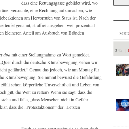
dass eine Rettungsgasse gebildet wird, wo
Grüner versuchte, eine Rechnung aufzumachen, wie
lebeaktionen am Hervorrufen von Staus ist. Nach der
erteufel genannt, straffrei ausgehen, weil prozentual
nen kleineren Anteil am Ausbruch von Bränden
MEI
24h
er
dpa
mit einer Stellungnahme zu Wort gemeldet.
: „Quer durch die deutsche Klimabewegung stehen wir
icht gefährdet.“ Genau das jedoch, wie am Montag für
sche Klimabewegung: Sie nimmt bewusst die Gefährdung
zählt schon körperliche Unversehrtheit und Leben von
h gilt, die Welt zu retten? Wenn sie sagt, dass die
 stehe und falle, „dass Menschen nicht in Gefahr
klar, dass die „Protestaktionen“ der „Letzten
Doch so ganz ernst meint sie es dann doch