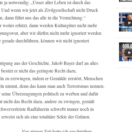
ste ja notwendig: „Unser aller Leben ist durch das
Und wenn wir jetzt als Zivilgesellschaft nicht Druck
 dann führt uns das alle in die Vernichtung.“
 weiter erhitzt, dann werden Kulturgüter nicht mehr
örungswut, aber wir dürfen nicht mehr ignoriert werden
 gerade durchführen, können wir nicht ignoriert
htigung aus der Geschichte. Jakob Bayer darf an alles
besitzt er nicht das geringste Recht dazu,
ln zu erzwingen, indem er Gemälde zerstört, Menschen
iseln nimmt, denn das kann man auch Terrorismus nennen.
für seine Überzeugungen politisch zu werben und dafür
at nicht das Recht dazu, andere zu zwingen, gemäß
schwerverletzte Radfahrerin schwebt immer noch in
rweist sich als eine totalitäre Sekte der Grünen.
Vor einiger Zeit hatte ich geschrieben: