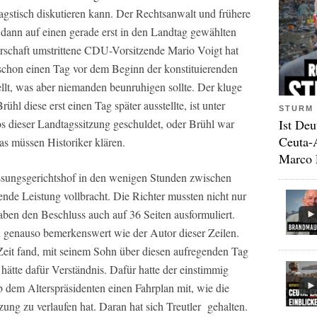
agstisch diskutieren kann. Der Rechtsanwalt und frühere
 dann auf einen gerade erst in den Landtag gewählten
schaft umstrittene CDU-Vorsitzende Mario Voigt hat
schon einen Tag vor dem Beginn der konstituierenden
llt, was aber niemanden beunruhigen sollte. Der kluge
l diese erst einen Tag später ausstellte, ist unter
STURM 
dieser Landtagssitzung geschuldet, oder Brühl war
Ist Deu
Ceuta-
as müssen Historiker klären.
Marco 
assungsgerichtshof in den wenigen Stunden zwischen
nde Leistung vollbracht. Die Richter mussten nicht nur
aben den Beschluss auch auf 36 Seiten ausformuliert.
ch genauso bemerkenswert wie der Autor dieser Zeilen.
Zeit fand, mit seinem Sohn über diesen aufregenden Tag
r hätte dafür Verständnis. Dafür hatte der einstimmig
b dem Alterspräsidenten einen Fahrplan mit, wie die
zung zu verlaufen hat. Daran hat sich Treutler gehalten.