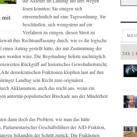
die Akteure im Landtag auf drei Wegen
lösen konnten: Sie einigen sich
einvernehmlich auf eine Tagesordnung. Sie
g mit
beschließen, sich wenigstens auf ein
Verfahren zu einigen, diesen Streit zu
MEI
 Gewalt ihre Rechtsauffassung durch, wie es die logische
inen Antrag gestellt hätte, der mit Zustimmung der
24h
n worden wäre. Die Begründung lieferte nachträglich
nswerten Rückgriff auf historisches Gewohnheitsrecht,
Alle demokratischen Fraktionen klopften laut auf ihre
üringer Landtag sein Recht zum originären
urch Akklamation, auch das reicht aus, wenn ein
 autoritär-populistischer Blockade aus der Minderheit
sten dann doch das Problem, wie man das hätte
a, Parlamentarischer Geschäftsführer der AfD-Fraktion,
 langen Sekunden der Schritt zurück: Die Fraktionen