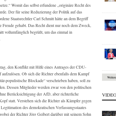
rtsetze.“ Womit das selbst erfundene „originäre Recht des
de. Der für seine Reduzierung der Politik auf das
dene Staatsrechtler Carl Schmitt hätte an dem Begriff
ine Freude gehabt. Das Recht dient nur noch dem Zweck,
tt vollumfänglich begrüßt, um das einmal in
.
ag, den Konflikt mit Hilfe eines Antrages der CDU-
f aufzulösen. Ob sich die Richter ebenfalls dem Kampf
Weiter
tär-populistische Blockade“ verschrieben haben, soll zu
n. Dessen Mitglieder werden zwar von den politischen
hne Berücksichtigung der AfD, aber richterliche
VIDE
opf statt. Verstehen sich die Richter als Kämpfer gegen
e Legitimation des demokratischen Verfassungsstaates
 wobei der Richter Jörg Geibert darüber mit seinem Sohn