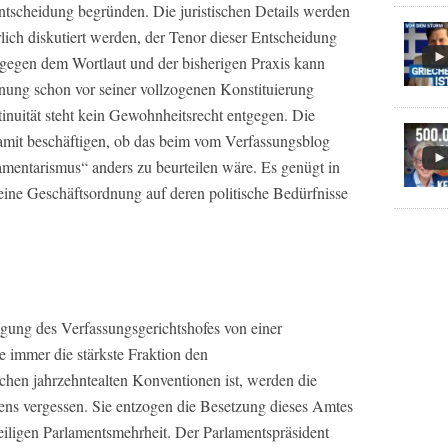
tscheidung begründen. Die juristischen Details werden
rlich diskutiert werden, der Tenor dieser Entscheidung
tgegen dem Wortlaut und der bisherigen Praxis kann
nung schon vor seiner vollzogenen Konstituierung
nuität steht kein Gewohnheitsrecht entgegen. Die
damit beschäftigen, ob das beim vom Verfassungsblog
amentarismus“ anders zu beurteilen wäre. Es genügt in
ine Geschäftsordnung auf deren politische Bedürfnisse
ligung des Verfassungsgerichtshofes von einer
e immer die stärkste Fraktion den
chen jahrzehntealten Konventionen ist, werden die
ens vergessen. Sie entzogen die Besetzung dieses Amtes
eiligen Parlamentsmehrheit. Der Parlamentspräsident