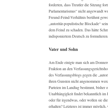
forderten, dass Treutler die Sitzung fo
Parlamentarismus“ nicht angewandt wur
Freund-Feind-Verhältnis berühmt gewor
„autoritär-populistische Blockade“ se
dem Feind zu schaden. Das hätte Schmi
indisponiertem Deutsch zu formulieren
Vater und Sohn
Am Ende einigte man sich am Donnerst
Fraktion an den Verfassungsgerichtsho
des Verfassungsblogs gegen die „autori
ihren Gunsten nicht angenommen werde
Parteien im Landtag bestimmt, bisher o
Unabhängigkeit findet bekanntlich im K
oder für irgendwas, oder wollen sie di
erhalten? Letzteres ist immer möglich,