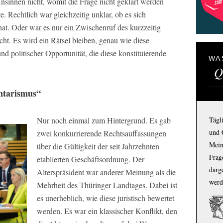
nsinnen nicht, womit die Frage nicht geklärt werden
. Rechtlich war gleichzeitig unklar, ob es sich
at. Oder war es nur ein Zwischenruf des kurzzeitig
cht. Es wird ein Rätsel bleiben, genau wie diese
d politischer Opportunität, die diese konstituierende
WA
Q
ntarismus“
Nur noch einmal zum Hintergrund. Es gab
Tägl
und 
zwei konkurrierende Rechtsauffassungen
Mein
über die Gültigkeit der seit Jahrzehnten
Frage
etablierten Geschäftsordnung. Der
darg
Alterspräsident war anderer Meinung als die
werd
Mehrheit des Thüringer Landtages. Dabei ist
es unerheblich, wie diese juristisch bewertet
werden. Es war ein klassischer Konflikt, den