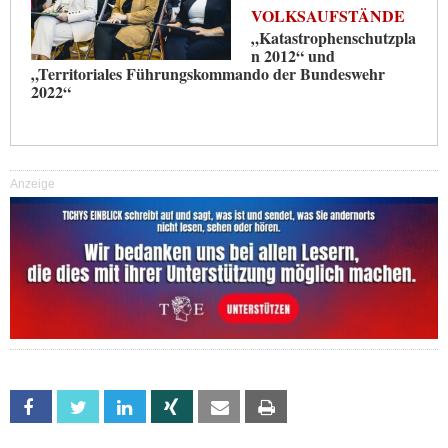
VOLKSAUFSTÄNDE
„Katastrophenschutzpla
n 2012“ und
„Territoriales Führungskommando der Bundeswehr
2022“
Anzeige
Facebook
Twitter
Linkedin
Xing
Email
Print