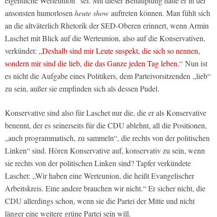
eigentliche Werteunion“ sei. Mit dieser Behauptung hätte er in der
ansonsten humorlosen
heute show
auftreten können. Man fühlt sich
an die altväterlich Rhetorik der SED-Oberen erinnert, wenn Armin
Laschet mit Blick auf die Werteunion, also auf die Konservativen,
verkündet: „
Deshalb sind mir Leute suspekt, die sich so nennen,
sondern mir sind die lieb, die das Ganze jeden Tag leben.
“ Nun ist
es nicht die Aufgabe eines Politikers, dem Parteivorsitzenden „lieb“
zu sein, außer sie empfinden sich als dessen Pudel.
Konservative sind also für Laschet nur die, die er als Konservative
benennt, der es seinerseits für die CDU ablehnt, all die Positionen,
„auch programmatisch, zu sammeln“, die rechts von der politischen
Linken“ sind. Hören Konservative auf, konservativ zu sein, wenn
sie rechts von der politischen Linken sind? Tapfer verkündete
Laschet: „Wir haben eine Werteunion, die heißt Evangelischer
Arbeitskreis. Eine andere brauchen wir nicht.“ Er sicher nicht, die
CDU allerdings schon, wenn sie die Partei der Mitte und nicht
länger eine weitere grüne Partei sein will.