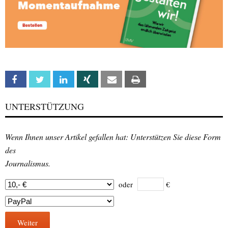
Facebook
Twitter
Linkedin
Xing
Email
Print
UNTERSTÜTZUNG
Wenn Ihnen unser Artikel gefallen hat: Unterstützen Sie diese Form
des
Journalismus.
oder
€
Weiter