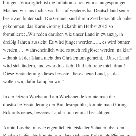
bringen. Vorsorglich ist die Inflation schon einmal angesprungen.
Machen wir uns nichts vor, bis auf weiteres hat Deutschland seine
beste Zeit hinter sich. Die Grünen sind ihrem Ziel beträchtlich näher
gekommen, das Karin Göring-Eckardt im Herbst 2015 so
formulierte: „Wir reden darüber, wie unser Land in zwanzig, in
dreißig Jahren aussieht. Es wird jünger werden,…., es wird bunter
werden,…, wahrscheinlich wird es auch religiöser werden, na klar“
– damit ist der Islam, nicht das Christentum gemeint, „Unser Land
wird sich ändern, und zwar drastisch. Und ich freue mich drauf!
Diese Veränderung, dieses bessere, dieses neue Land, ja, das
wollen wir, dafür kämpfen wir.“
In der letzten Woche und am Wochenende konnte man die
drastische Veränderung der Bundesrepublik, konnte man Göring-
Eckardts neues, besseres Land schon einmal besichtigen.
Armin Laschet müsste eigentlich ein eiskalter Schauer über den
Rücken laufen. Es könnte sein, dass sich sein Kalkül als Pfeifen im