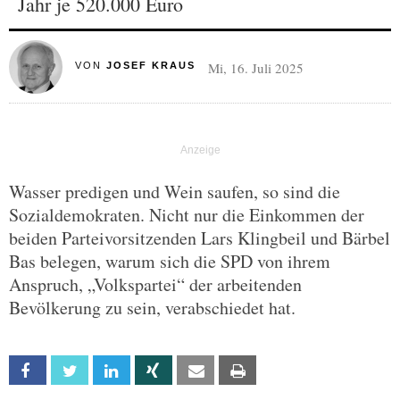
Jahr je 520.000 Euro
Mi, 16. Juli 2025
VON
JOSEF KRAUS
Wasser predigen und Wein saufen, so sind die
Sozialdemokraten. Nicht nur die Einkommen der
beiden Parteivorsitzenden Lars Klingbeil und Bärbel
Bas belegen, warum sich die SPD von ihrem
Anspruch, „Volkspartei“ der arbeitenden
Bevölkerung zu sein, verabschiedet hat.
Facebook
Twitter
Linkedin
Xing
Email
Print