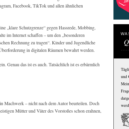
tagram, Facebook, TikTok und allen ähnlichen
ine „klare Schutzgrenze“ gegen Hassrede, Mobbing,
WA
lte im Internet schaffen – um den „besonderen
Q
schen Rechnung zu tragen“. Kinder und Jugendliche
 Überforderung in digitalen Räumen bewahrt werden.
in. Genau das ist es auch. Tatsächlich ist es erbärmlich
Tägl
und 
Mein
Frage
darg
 ein Machwerk – nicht nach dem Autor beurteilen. Doch
werd
 geistigen Mütter und Väter des Vorstoßes schon erahnen,