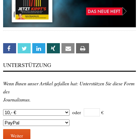
Facebook
Twitter
Linkedin
Xing
Email
Print
UNTERSTÜTZUNG
Wenn Ihnen unser Artikel gefallen hat: Unterstützen Sie diese Form
des
Journalismus.
oder
€
Weiter