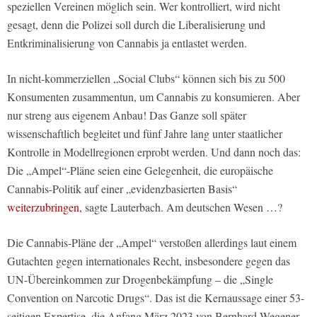
speziellen Vereinen möglich sein. Wer kontrolliert, wird nicht
gesagt, denn die Polizei soll durch die Liberalisierung und
Entkriminalisierung von Cannabis ja entlastet werden.
In nicht-kommerziellen „Social Clubs“ können sich bis zu 500
Konsumenten zusammentun, um Cannabis zu konsumieren. Aber
nur streng aus eigenem Anbau! Das Ganze soll später
wissenschaftlich begleitet und fünf Jahre lang unter staatlicher
Kontrolle in Modellregionen erprobt werden. Und dann noch das:
Die „Ampel“-Pläne seien eine Gelegenheit, die europäische
Cannabis-Politik auf einer „evidenzbasierten Basis“
weiterzubringen,
sagte Lauterbach. Am deutschen Wesen …?
Die Cannabis-Pläne der „Ampel“ verstoßen allerdings laut einem
Gutachten gegen internationales Recht, insbesondere gegen das
UN-Übereinkommen zur Drogenbekämpfung – die „Single
Convention on Narcotic Drugs“. Das ist die Kernaussage einer 53-
seitigen Expertise, die Anfang März 2023 von Bernhard Wegener,