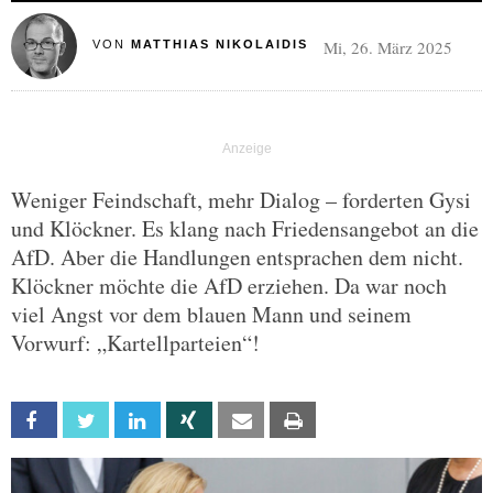
Mi, 26. März 2025
VON
MATTHIAS NIKOLAIDIS
Weniger Feindschaft, mehr Dialog – forderten Gysi
und Klöckner. Es klang nach Friedensangebot an die
AfD. Aber die Handlungen entsprachen dem nicht.
Klöckner möchte die AfD erziehen. Da war noch
viel Angst vor dem blauen Mann und seinem
Vorwurf: „Kartellparteien“!
Facebook
Twitter
Linkedin
Xing
Email
Print