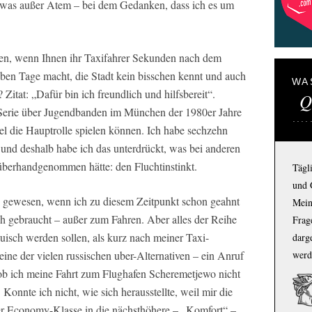
twas außer Atem – bei dem Gedanken, dass ich es um
en, wenn Ihnen ihr Taxifahrer Sekunden nach dem
ieben Tage macht, die Stadt kein bisschen kennt und auch
WA
 Zitat: „Dafür bin ich freundlich und hilfsbereit“.
Q
V-Serie über Jugendbanden im München der 1980er Jahre
die Hauptrolle spielen können. Ich habe sechzehn
 und deshalb habe ich das unterdrückt, was bei anderen
 überhandgenommen hätte: den Fluchtinstinkt.
Tägl
und 
g gewesen, wenn ich zu diesem Zeitpunkt schon geahnt
Mein
ch gebraucht – außer zum Fahren. Aber alles der Reihe
Frage
auisch werden sollen, als kurz nach meiner Taxi-
darg
werd
eine der vielen russischen uber-Alternativen – ein Anruf
ob ich meine Fahrt zum Flughafen Scheremetjewo nicht
 Konnte ich nicht, wie sich herausstellte, weil mir die
r Economy-Klasse in die nächsthöhere – „Komfort“ –