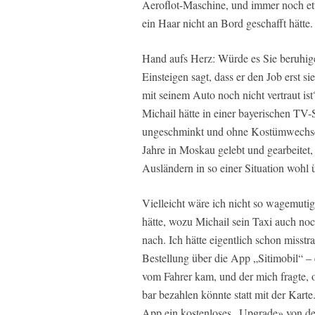
Aeroflot-Maschine, und immer noch e
ein Haar nicht an Bord geschafft hätte.
Hand aufs Herz: Würde es Sie beruhig
Einsteigen sagt, dass er den Job erst s
mit seinem Auto noch nicht vertraut ist?
Michail hätte in einer bayerischen T
ungeschminkt und ohne Kostümwechsel 
Jahre in Moskau gelebt und gearbeitet,
Ausländern in so einer Situation wohl
Vielleicht wäre ich nicht so wagemuti
hätte, wozu Michail sein Taxi auch no
nach. Ich hätte eigentlich schon misstr
Bestellung über die App „Sitimobil“ – 
vom Fahrer kam, und der mich fragte, 
bar bezahlen könnte statt mit der Karte.
App ein kostenloses „Upgrade» von de