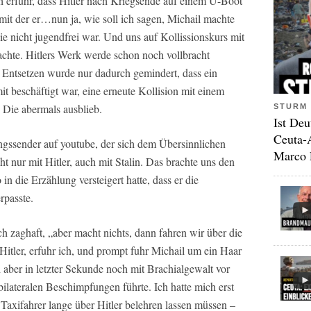
ich erfuhr, dass Hitler nach Kriegsende auf einem U-Boot
mit der er…nun ja, wie soll ich sagen, Michail machte
e nicht jugendfrei war. Und uns auf Kollissionskurs mit
chte. Hitlers Werk werde schon noch vollbracht
 Entsetzen wurde nur dadurch gemindert, dass ein
 beschäftigt war, eine erneute Kollision mit einem
 Die abermals ausblieb.
STURM 
Ist Deu
Ceuta-
ingssender auf youtube, der sich dem Übersinnlichen
Marco 
t nur mit Hitler, auch mit Stalin. Das brachte uns den
in die Erzählung versteigert hatte, dass er die
rpasste.
ch zaghaft, „aber macht nichts, dann fahren wir über die
 Hitler, erfuhr ich, und prompt fuhr Michail um ein Haar
 aber in letzter Sekunde noch mit Brachialgewalt vor
bilateralen Beschimpfungen führte. Ich hatte mich erst
axifahrer lange über Hitler belehren lassen müssen –