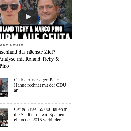
AUF CEUTA
tschland das nächste Ziel? –
Analyse mit Roland Tichy &
Pino
Club der Versager: Peter
Hahne rechnet mit der CDU
ab
Ceuta-Krise: 65.000 fallen in
die Stadt ein – wie Spanien
ein neues 2015 verhindert