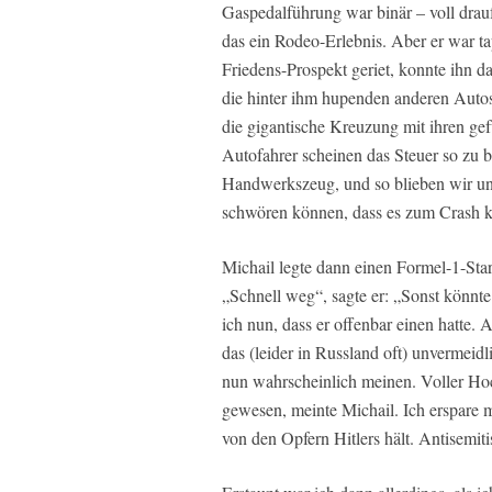
Gaspedalführung war binär – voll drauf
das ein Rodeo-Erlebnis. Aber er war ta
Friedens-Prospekt geriet, konnte ihn d
die hinter ihm hupenden anderen Autos 
die gigantische Kreuzung mit ihren gef
Autofahrer scheinen das Steuer so zu 
Handwerkszeug, und so blieben wir un
schwören können, dass es zum Crash k
Michail legte dann einen Formel-1-Star
„Schnell weg“, sagte er: „Sonst könnt
ich nun, dass er offenbar einen hatte.
das (leider in Russland oft) unvermeidl
nun wahrscheinlich meinen. Voller Hoc
gewesen, meinte Michail. Ich erspare m
von den Opfern Hitlers hält. Antisemit