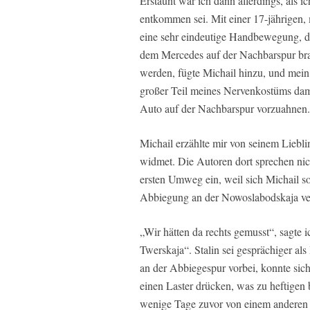
Erstaunt war ich dann allerdings, als 
entkommen sei. Mit einer 17-jährigen, 
eine sehr eindeutige Handbewegung, di
dem Mercedes auf der Nachbarspur bra
werden, fügte Michail hinzu, und mein
großer Teil meines Nervenkostüms damit
Auto auf der Nachbarspur vorzuahnen.
Michail erzählte mir von seinem Liebl
widmet. Die Autoren dort sprechen nich
ersten Umweg ein, weil sich Michail so 
Abbiegung an der Nowoslabodskaja ve
„Wir hätten da rechts gemusst“, sagte i
Twerskaja“. Stalin sei gesprächiger als
an der Abbiegespur vorbei, konnte sich
einen Laster drücken, was zu heftigen 
wenige Tage zuvor von einem anderen T