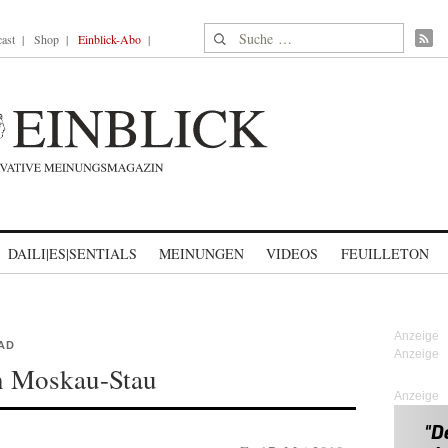
Suche nach:
ast
Shop
Einblick-Abo
DAILI|ES|SENTIALS
MEINUNGEN
VIDEOS
FEUILLETON
AD
n Moskau-Stau
Anzeige