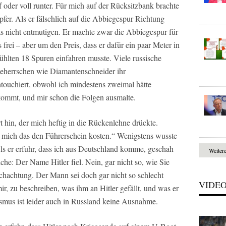
 oder voll runter. Für mich auf der Rücksitzbank brachte
pfer. Als er fälschlich auf die Abbiegespur Richtung
as nicht entmutigen. Er machte zwar die Abbiegespur für
frei – aber um den Preis, dass er dafür ein paar Meter in
ühlten 18 Spuren einfahren musste. Viele russische
beherrschen wie Diamantenschneider ihr
touchiert, obwohl ich mindestens zweimal hätte
ommt, und mir schon die Folgen ausmalte.
t hin, der mich heftig in die Rückenlehne drückte.
e mich das den Führerschein kosten.“ Wenigstens wusste
 Als er erfuhr, dass ich aus Deutschland komme, geschah
Weiter
iche: Der Name Hitler fiel. Nein, gar nicht so, wie Sie
hachtung. Der Mann sei doch gar nicht so schlecht
VIDE
ir, zu beschreiben, was ihm an Hitler gefällt, und was er
ismus ist leider auch in Russland keine Ausnahme.