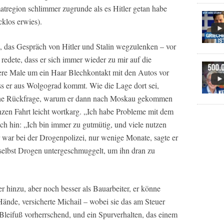
matregion schlimmer zugrunde als es Hitler getan habe
klos erwies).
e, das Gespräch von Hitler und Stalin wegzulenken – vor
e redete, dass er sich immer wieder zu mir auf die
re Male um ein Haar Blechkontakt mit den Autos vor
ass er aus Wolgograd kommt. Wie die Lage dort sei,
meine Rückfrage, warum er dann nach Moskau gekommen
nzen Fahrt leicht wortkarg. „Ich habe Probleme mit dem
ich hin: „Ich bin immer zu gutmütig, und viele nutzen
r war bei der Drogenpolizei, nur wenige Monate, sagte er
selbst Drogen untergeschmuggelt, um ihn dran zu
 er hinzu, aber noch besser als Bauarbeiter, er könne
 Hände, versicherte Michail – wobei sie das am Steuer
 Bleifuß vorherrschend, und ein Spurverhalten, das einem