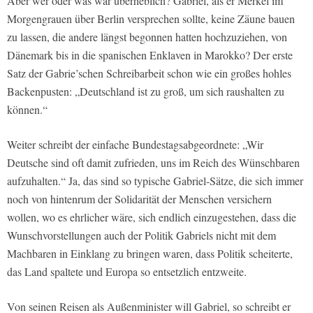
Aber wer oder was war überheblich? Gabriel, als er Merkel im
Morgengrauen über Berlin versprechen sollte, keine Zäune bauen
zu lassen, die andere längst begonnen hatten hochzuziehen, von
Dänemark bis in die spanischen Enklaven in Marokko? Der erste
Satz der Gabrie’schen Schreibarbeit schon wie ein großes hohles
Backenpusten: „Deutschland ist zu groß, um sich raushalten zu
können.“
Weiter schreibt der einfache Bundestagsabgeordnete: „Wir
Deutsche sind oft damit zufrieden, uns im Reich des Wünschbaren
aufzuhalten.“ Ja, das sind so typische Gabriel-Sätze, die sich immer
noch von hintenrum der Solidarität der Menschen versichern
wollen, wo es ehrlicher wäre, sich endlich einzugestehen, dass die
Wunschvorstellungen auch der Politik Gabriels nicht mit dem
Machbaren in Einklang zu bringen waren, dass Politik scheiterte,
das Land spaltete und Europa so entsetzlich entzweite.
Von seinen Reisen als Außenminister will Gabriel, so schreibt er