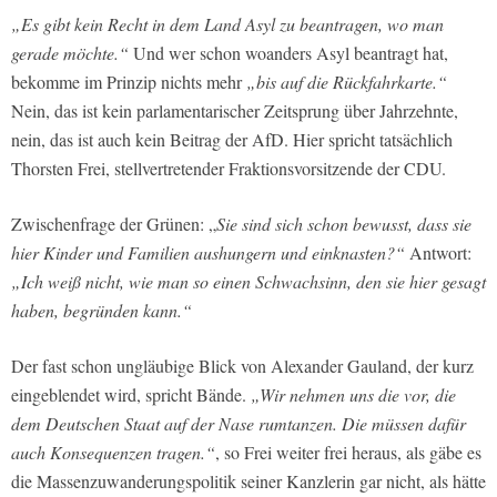
„Es gibt kein Recht in dem Land Asyl zu beantragen, wo man
gerade möchte.“
Und wer schon woanders Asyl beantragt hat,
bekomme im Prinzip nichts mehr
„bis auf die Rückfahrkarte.“
Nein, das ist kein parlamentarischer Zeitsprung über Jahrzehnte,
nein, das ist auch kein Beitrag der AfD. Hier spricht tatsächlich
Thorsten Frei, stellvertretender Fraktionsvorsitzende der CDU.
Zwischenfrage der Grünen: „
Sie sind sich schon bewusst, dass sie
hier Kinder und Familien aushungern und einknasten?“
Antwort:
„Ich weiß nicht, wie man so einen Schwachsinn, den sie hier gesagt
haben, begründen kann.“
Der fast schon ungläubige Blick von Alexander Gauland, der kurz
eingeblendet wird, spricht Bände.
„Wir nehmen uns die vor, die
dem Deutschen Staat auf der Nase rumtanzen. Die müssen dafür
auch Konsequenzen tragen.“
, so Frei weiter frei heraus, als gäbe es
die Massenzuwanderungspolitik seiner Kanzlerin gar nicht, als hätte