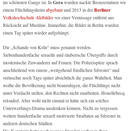
Gera
im schönsten Gange ist. In
wurden nackte Bronzestatuen vor
Berliner
einem Flüchtlingsheim
abgebaut
und 2013 in der
Volkshochschule Aktbilder
vor einer Vernissage entfernt aus
Rücksicht auf Muslime. Immerhin: die Bilder in Berlin wurden
einen Tag später wieder aufgehängt.
Die „Schande von Köln“ muss genannt werden.
Siebenhundertfache sexuelle und räuberische Übergriffe durch
moslemische Zuwanderer auf Frauen. Die Polizeispitze sprach
anschließend von einem „weitgehend friedlichen Silvester“ und
vertuschte noch Tage später absichtlich die ganze Wahrheit. Man
wollte die Bevölkerung nicht beunruhigen, die Flüchtlinge nicht
unter Verdacht stellen, den Rechten nicht zuarbeiten. Houellebecq
reloaded. Aber wohl nicht einmal er hätte sich ein solches
Unterwerfungs-Drama ausdenken können. Nicht zu vergessen
weitere hundertfache sexuell motivierte Straftaten an Silvester in
anderen deutschen Städten.
Die Kanzlerin hatte noch wenige Stunden vorher in ihrer