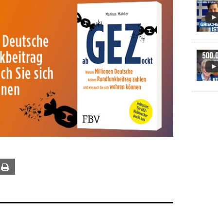
ail
Print