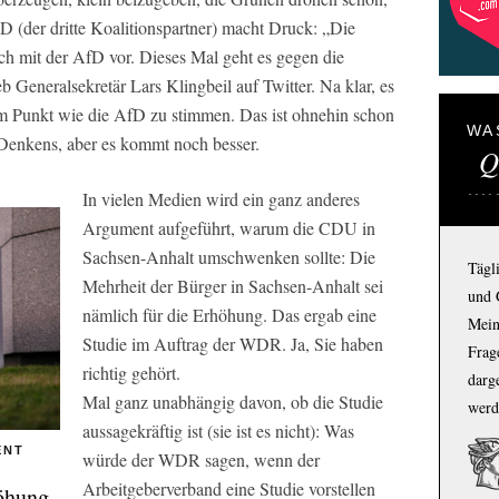
D (der dritte Koalitionspartner) macht Druck: „Die
h mit der AfD vor. Dieses Mal geht es gegen die
b Generalsekretär Lars Klingbeil auf Twitter. Na klar, es
em Punkt wie die AfD zu stimmen. Das ist ohnehin schon
WA
 Denkens, aber es kommt noch besser.
Q
In vielen Medien wird ein ganz anderes
Argument aufgeführt, warum die CDU in
Sachsen-Anhalt umschwenken sollte: Die
Tägl
Mehrheit der Bürger in Sachsen-Anhalt sei
und 
nämlich für die Erhöhung. Das ergab eine
Mein
Studie im Auftrag der WDR. Ja, Sie haben
Frage
richtig gehört.
darg
Mal ganz unabhängig davon, ob die Studie
werd
aussagekräftig ist (sie ist es nicht): Was
ENT
würde der WDR sagen, wenn der
Arbeitgeberverband eine Studie vorstellen
höhung