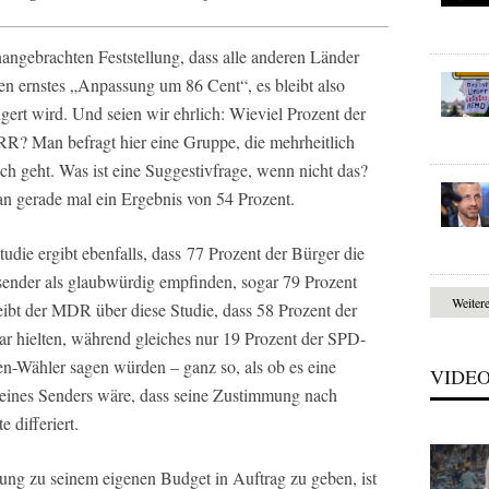
ngebrachten Feststellung, dass alle anderen Länder
len ernstes „Anpassung um 86 Cent“, es bleibt also
ngert wird. Und seien wir ehrlich: Wieviel Prozent der
R? Man befragt hier eine Gruppe, die mehrheitlich
ich geht. Was ist eine Suggestivfrage, wenn nicht das?
n gerade mal ein Ergebnis von 54 Prozent.
die ergibt ebenfalls, dass 77 Prozent der Bürger die
hsender als glaubwürdig empfinden, sogar 79 Prozent
Weiter
reibt der MDR über diese Studie, dass 58 Prozent der
 hielten, während gleiches nur 19 Prozent der SPD-
n-Wähler sagen würden – ganz so, als ob es eine
VIDE
eines Senders wäre, dass seine Zustimmung nach
 differiert.
ung zu seinem eigenen Budget in Auftrag zu geben, ist