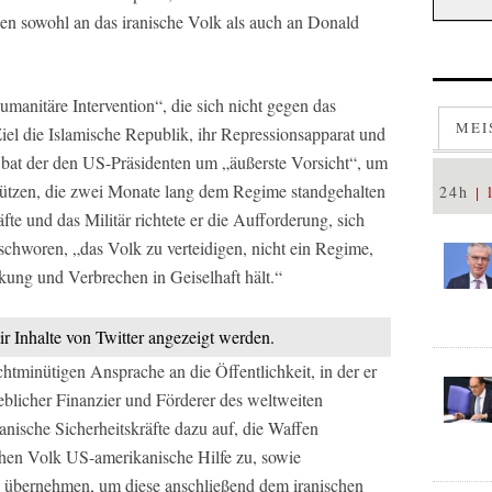
en sowohl an das iranische Volk als auch an Donald
umanitäre Intervention“, die sich nicht gegen das
MEI
Ziel die Islamische Republik, ihr Repressionsapparat und
h bat der den US-Präsidenten um „äußerste Vorsicht“, um
hützen, die zwei Monate lang dem Regime standgehalten
24h
fte und das Militär richtete er die Aufforderung, sich
schworen, „das Volk zu verteidigen, nicht ein Regime,
ung und Verbrechen in Geiselhaft hält.“
ir Inhalte von Twitter angezeigt werden.
chtminütigen Ansprache an die Öffentlichkeit, in der er
eblicher Finanzier und Förderer des weltweiten
iranische Sicherheitskräfte dazu auf, die Waffen
chen Volk US-amerikanische Hilfe zu, sowie
e übernehmen, um diese anschließend dem iranischen