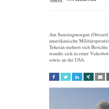
VON
REDAKTION
Am Samstagmorgen (Ortszeit) 
amerikanische Militäroperatio
Teheran mehren sich Berichte
wandte sich in einer Videobots
sowie an die USA.
Facebook
Twitter
Linkedin
Xing
Em