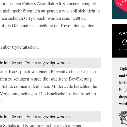
en iranischen Führers Ayatollah Ali Khamenei ereignet
 nicht mehr öffentlich aufgetreten war, soll sich nicht in
en sicheren Ort gebracht worden sein, heißt es.
 auf die Geheimdienstabteilung der Revolutionsgarden
.
WA
Q
m über Cyberattacken.
ir Inhalte von Twitter angezeigt werden.
Tägl
Israel Katz sprach von einem Präventivschlag. Um sich
und 
ffen zu schützen wurde die israelische Bevölkerung
Mein
n Schutzräumen aufzuhalten. Mittlerweile berichten die
Frage
n Vergeltungsschlägen. Die israelische Luftwaffe sei im
darg
“.
werd
ir Inhalte von Twitter angezeigt werden.
 Schahs und Kronprinz, richtete sich in einer