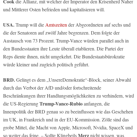
Cook
die Allianz, mit welcher der Imperator den Krisenherd Naher
und Mittlerer Osten befrieden und kapitalisieren will.
USA.
Trump will die
Amtszeiten
der Abgeordneten auf sechs und
die der Senatoren auf zwölf Jahre begrenzen. Dem folgte der
Austausch von 73 Prozent. Trump-Vance würden parallel auch in
den Bundesstaaten ihre Leute überall etablieren. Die Partei der
Reps diente ihnen, nicht umgekehrt. Die Bundestaatsbürokratie
würde kleiner und zugleich politisch geführt.
BRD.
Gelingt es dem „UnsereDemokratie“-Block, seiner Abwahl
durch das Verbot der AfD und/oder fortschreitende
Beschränkungen ihrer Handlungsmöglichkeiten zu verhindern, wird
Trump-Vance-Rubio
die US-Regierung
anfangen, die
Innenpolitik der BRD genau so zu beeinflussen wie das Geschehen
im UK, in Frankreich und in der EU-Kommission. Zölle sind das
grobe Mittel, die Macht von Apple, Microsoft, Nvidia, SpaceX und
Merz
so weiter das feine. – Sollte Klingbeils
nicht wissen, was