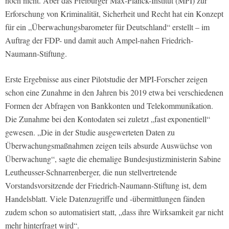
noch nicht. Aber das Freiburger Max-Planck-Institut (MPI) zur
Erforschung von Kriminalität, Sicherheit und Recht hat ein Konzept
für ein „Überwachungsbarometer für Deutschland“ erstellt – im
Auftrag der FDP- und damit auch Ampel-nahen Friedrich-
Naumann-Stiftung.
Erste Ergebnisse aus einer Pilotstudie der MPI-Forscher zeigen
schon eine Zunahme in den Jahren bis 2019 etwa bei verschiedenen
Formen der Abfragen von Bankkonten und Telekommunikation.
Die Zunahme bei den Kontodaten sei zuletzt „fast exponentiell“
gewesen. „Die in der Studie ausgewerteten Daten zu
Überwachungsmaßnahmen zeigen teils absurde Auswüchse von
Überwachung“, sagte die ehemalige Bundesjustizministerin Sabine
Leutheusser-Schnarrenberger, die nun stellvertretende
Vorstandsvorsitzende der Friedrich-Naumann-Stiftung ist, dem
Handelsblatt. Viele Datenzugriffe und -übermittlungen fänden
zudem schon so automatisiert statt, „dass ihre Wirksamkeit gar nicht
mehr hinterfragt wird“.