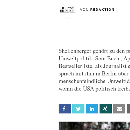
VON
REDAKTION
Shellenberger gehört zu den 
Umweltpolitik. Sein Buch „Ap
Bestsellerliste, als Journalis
sprach mit ihm in Berlin über
menschenfeindliche Umweltideo
wohin die USA politisch treib
Facebook
Twitter
Linkedin
Xing
Em