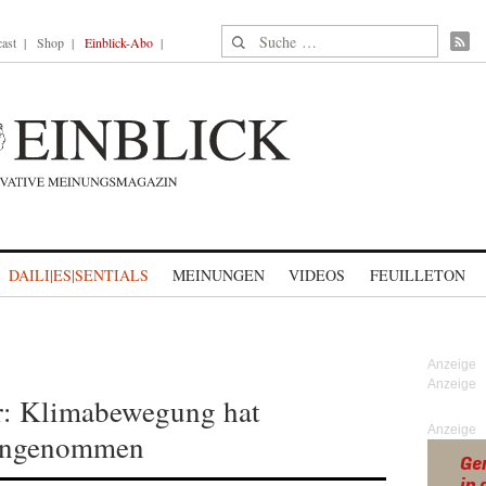
Suche nach:
ast
Shop
Einblick-Abo
DAILI|ES|SENTIALS
MEINUNGEN
VIDEOS
FEUILLETON
r: Klimabewegung hat
Anzeige
 angenommen