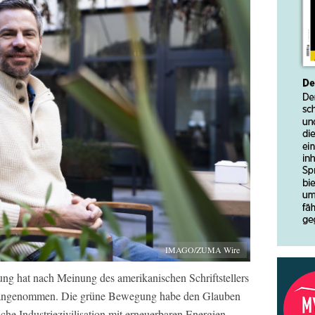
IMAGO/ZUMA Wire
g hat nach Meinung des amerikanischen Schriftstellers
e angenommen. Die grüne Bewegung habe den Glauben
che Industriezivilisation mit erneuerbaren Energien