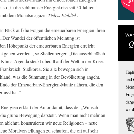
i so „in die schlimmste Energiekrise seit 50 Jahren“
ch mit dem Monatsmagazin
Tichys Einblick
.
mit Blick auf die Folgen die erneuerbaren Energien ihren
WA
 „Der Wandel der öffentlichen Meinung ist
Q
den Höhepunkt der erneuerbaren Energien erreicht
kgehen werden“, so Shellenberger. „Die ausschließlich
 Klima­-Agenda steckt überall auf der Welt in der Krise:
Frankreich, Südkorea. Sie alle bewegen sich in
Tägl
chland, was die Stimmung in der Bevölkerung angeht.
und 
Ende der Erneuerbare­-Energien­-Manie nähern, die den
Mein
fasst hat.“
Frage
darg
 Energien erklärt der Autor damit, dass der „Wunsch
werd
ür die grüne Bewegung darstellt. Wenn man nicht mehr an
ion ablehnt, konstruieren wir neue Religionen – neue
eue Moralvorstellungen zu schaffen, die oft auf sehr