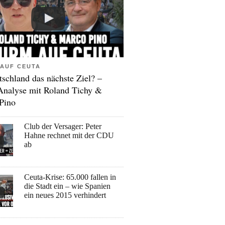
AUF CEUTA
tschland das nächste Ziel? –
Analyse mit Roland Tichy &
Pino
Club der Versager: Peter
Hahne rechnet mit der CDU
ab
Ceuta-Krise: 65.000 fallen in
die Stadt ein – wie Spanien
ein neues 2015 verhindert