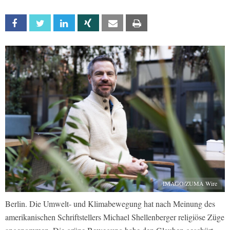
Facebook
Twitter
Linkedin
Xing
Email
Print
IMAGO/ZUMA Wire
Berlin. Die Umwelt- und Klimabewegung hat nach Meinung des
amerikanischen Schriftstellers Michael Shellenberger religiöse Züge