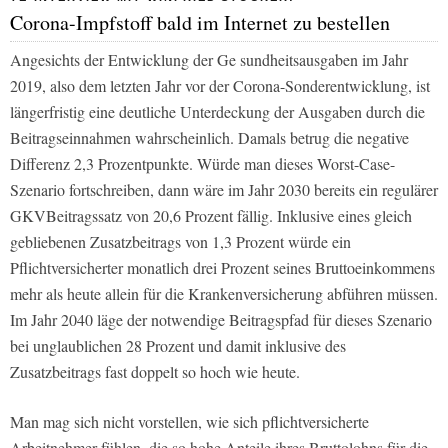
Corona-Impfstoff bald im Internet zu bestellen
Angesichts der Entwicklung der Ge­ sundheitsausgaben im Jahr
2019, also dem letzten Jahr vor der Corona­-Son­derentwicklung, ist
längerfristig eine deutliche Unterdeckung der Ausgaben durch die
Beitragseinnahmen wahr­scheinlich. Damals betrug die negati­ve
Differenz 2,3 Prozentpunkte. Würde man dieses Worst­-Case­
Szenario fort­schreiben, dann wäre im Jahr 2030 bereits ein regulärer
GKV­Beitragssatz von 20,6 Prozent fällig. Inklusive eines gleich
gebliebenen Zusatzbeitrags von 1,3 Prozent würde ein
Pflichtversicher­ter monatlich drei Prozent seines Brut­toeinkommens
mehr als heute allein für die Krankenversicherung abführen müssen.
Im Jahr 2040 läge der notwen­dige Beitragspfad für dieses Szenario
bei unglaublichen 28 Prozent und da­mit inklusive des
Zusatzbeitrags fast doppelt so hoch wie heute.
Man mag sich nicht vorstellen, wie sich pflichtversicherte
Arbeitnehmer fühlen, die so hohe Anteile ihres Brut­tolohns für die