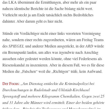
das LKA übernimmt die Ermittlungen, aber mehr als ein paar
nahezu identische Berichte ist die Sache bislang nicht wert.
Vielleicht steckt ja am Ende tatsächlich nichts Bedrohliches
dahinter. Aber darum geht es hier nicht.
Stünde ein Verdächtiger nicht einer links verorteten Vereinigung
nahe, sondern einer rechts zugeordneten, wären am Freitag Teams
des
SPIEGEL
und anderer Medien ausgerückt, in der
ARD
würde
ein Brennpunkt laufen, um alles was irgendwie nach Anschlag
aussehen oder gedeutet werden könnte, ohne viel Federlesens als
Riesenskandal zu inszenieren. Aber in diesem Fall, wo es für diese
Medien die „Falschen“ weil die „Richtigen“ träfe, kein Aufwand.
Der Focus:
„Am Dienstag entdeckte die Kriminalpolizei bei
Durchsuchungen in Rudolstadt und Uhlstädt-Kirchhasel
Sprengstoff und mehrere Kilogramm Chemikalien. Gegen zwei 25
und 31 Jahre alte Männer wird ermittelt. Einer der beiden gehörte
früher dem „Bündnis für Zivilcourage und Menschenrechte“ im