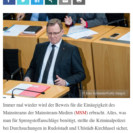
Facebook
Twitter
Linkedin
Xing
Email
Print
© Jens Schlueter/Getty Images
Immer mal wieder wird der Beweis für die Einäugigkeit des
Mainstreams der Mainstream-Medien (
MSM
) erbracht. Alles, was
man für Sprengstoffanschläge benötigt, stellte die Kriminalpolizei
bei Durchsuchungen in Rudolstadt und Uhlstädt-Kirchhasel sicher,