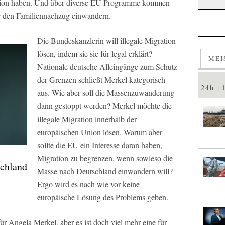
ration haben. Und über diverse EU Programme kommen
er den Familiennachzug einwandern.
Die Bundeskanzlerin will illegale Migration
lösen, indem sie sie für legal erklärt?
MEI
Nationale deutsche Alleingänge zum Schutz
der Grenzen schließt Merkel kategorisch
24h
aus. Wie aber soll die Massenzuwanderung
dann gestoppt werden? Merkel möchte die
illegale Migration innerhalb der
europäischen Union lösen. Warum aber
sollte die EU ein Interesse daran haben,
Migration zu begrenzen, wenn sowieso die
schland
Masse nach Deutschland einwandern will?
Ergo wird es nach wie vor keine
europäische Lösung des Problems geben.
ür Angela Merkel, aber es ist doch viel mehr eine für