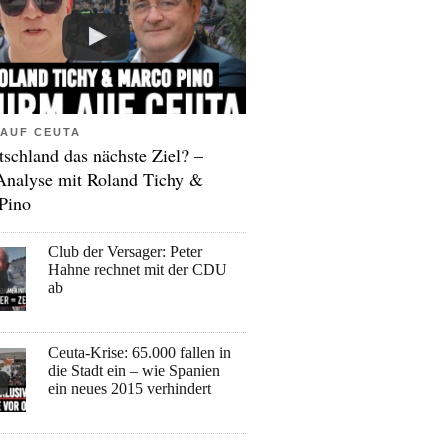
AUF CEUTA
tschland das nächste Ziel? –
Analyse mit Roland Tichy &
Pino
Club der Versager: Peter
Hahne rechnet mit der CDU
ab
Ceuta-Krise: 65.000 fallen in
die Stadt ein – wie Spanien
ein neues 2015 verhindert