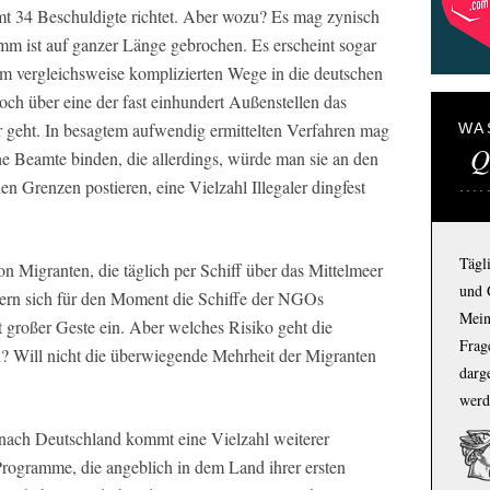
mt 34 Beschuldigte richtet. Aber wozu? Es mag zynisch
amm ist auf ganzer Länge gebrochen. Es erscheint sogar
em vergleichsweise komplizierten Wege in die deutschen
ch über eine der fast einhundert Außenstellen das
r geht. In besagtem aufwendig ermittelten Verfahren mag
WA
Q
che Beamte binden, die allerdings, würde man sie an den
n Grenzen postieren, eine Vielzahl Illegaler dingfest
Tägl
n Migranten, die täglich per Schiff über das Mittelmeer
und 
ern sich für den Moment die Schiffe der NGOs
Mein
t großer Geste ein. Aber welches Risiko geht die
Frage
in? Will nicht die überwiegende Mehrheit der Migranten
darg
werd
 nach Deutschland kommt eine Vielzahl weiterer
rogramme, die angeblich in dem Land ihrer ersten