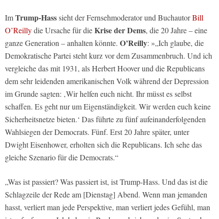
Trump-Hass
Im
sieht der Fernsehmoderator und Buchautor
Bill
Krise der Dems
O’Reilly
die Ursache für die
, die 20 Jahre – eine
O’Reilly
ganze Generation – anhalten könnte.
: »„Ich glaube, die
Demokratische Partei steht kurz vor dem Zusammenbruch. Und ich
vergleiche das mit 1931, als Herbert Hoover und die Republicans
dem sehr leidenden amerikanischen Volk während der Depression
im Grunde sagten: ‚Wir helfen euch nicht. Ihr müsst es selbst
schaffen. Es geht nur um Eigenständigkeit. Wir werden euch keine
Sicherheitsnetze bieten.‘ Das führte zu fünf aufeinanderfolgenden
Wahlsiegen der Democrats. Fünf. Erst 20 Jahre später, unter
Dwight Eisenhower, erholten sich die Republicans. Ich sehe das
gleiche Szenario für die Democrats.“
„Was ist passiert? Was passiert ist, ist Trump-Hass. Und das ist die
Schlagzeile der Rede am [Dienstag] Abend. Wenn man jemanden
hasst, verliert man jede Perspektive, man verliert jedes Gefühl, man