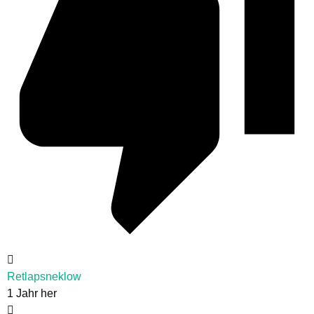
Retlapsneklow
1 Jahr her