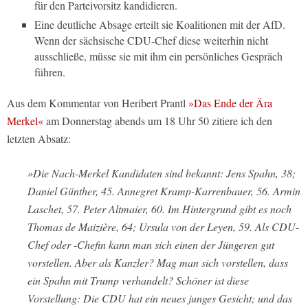
für den Parteivorsitz kandidieren.
Eine deutliche Absage erteilt sie Koalitionen mit der AfD.
Wenn der sächsische CDU-Chef diese weiterhin nicht
ausschließe, müsse sie mit ihm ein persönliches Gespräch
führen.
Aus dem Kommentar von Heribert Prantl
»Das Ende der Ära
Merkel«
am Donnerstag abends um 18 Uhr 50 zitiere ich den
letzten Absatz:
»Die Nach-Merkel Kandidaten sind bekannt: Jens Spahn, 38;
Daniel Günther,
45
. Annegret Kramp-Karrenbauer,
56
. Armin
Laschet,
57
. Peter Altmaier,
60
. Im Hintergrund gibt es noch
Thomas de Maizière, 64; Ursula von der Leyen,
59
. Als CDU-
Chef oder -Chefin kann man sich einen der Jüngeren gut
vorstellen. Aber als Kanzler? Mag man sich vorstellen, dass
ein Spahn mit Trump verhandelt? Schöner ist diese
Vorstellung: Die CDU hat ein neues junges Gesicht; und das