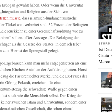
n Erdogan gewählt haben. Oder wenn die Universität
Integration und Religion aus der Sicht von
stellen musste
, dass islamisch-fundamentalistische
er Türkei weit verbreitet sind. 32 Prozent der Befragten
 „die Rückkehr zu einer Gesellschaftsordnung wie zu
reben“ sollten. «Der Aussage „Die Befolgung der
htiger als die Gesetze des Staates, in dem ich lebe“
STURM 
Ist Deu
 zu.» Hier ist der Sprengstoff gelegt.
Ceuta-
Marco 
e-Ergebnissen kann man mehr entgegensetzen als eine
stlichen Kirchen Anteil an der Aufklärung hatten. Horst
Bezug die Pastorentochter Merkel und die Ex-Präses der
in Göring-Eckardt, erreichen, für eine
ristentum-Bezug die schwächste Waffe gegen einen
 fast so alt wie die Menschheit selbst. Der Krieg der
n keiner zwischen Islam und Christentum, sondern einer
 demokratischen Gesellschaft, die schon einmal