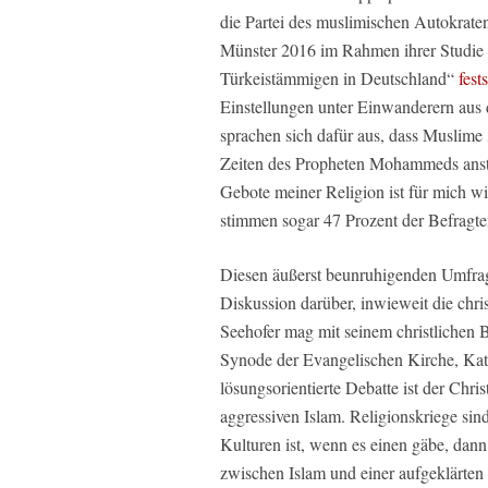
die Partei des muslimischen Autokrate
Münster 2016 im Rahmen ihrer Studie „
Türkeistämmigen in Deutschland“
fest
Einstellungen unter Einwanderern aus d
sprachen sich dafür aus, dass Muslime
Zeiten des Propheten Mohammeds anst
Gebote meiner Religion ist für mich wic
stimmen sogar 47 Prozent der Befragten
Diesen äußerst beunruhigenden Umfrag
Diskussion darüber, inwieweit die chri
Seehofer mag mit seinem christlichen 
Synode der Evangelischen Kirche, Katr
lösungsorientierte Debatte ist der Ch
aggressiven Islam. Religionskriege sind
Kulturen ist, wenn es einen gäbe, dan
zwischen Islam und einer aufgeklärten