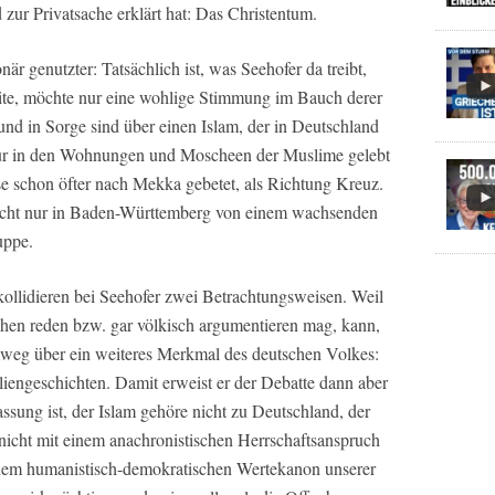
 zur Privatsache erklärt hat: Das Christentum.
är genutzter: Tatsächlich ist, was Seehofer da treibt,
Seite, möchte nur eine wohlige Stimmung im Bauch derer
 und in Sorge sind über einen Islam, der in Deutschland
e nur in den Wohnungen und Moscheen der Muslime gelebt
e schon öfter nach Mekka gebetet, als Richtung Kreuz.
cht nur in Baden-Württemberg von einem wachsenden
uppe.
kollidieren bei Seehofer zwei Betrachtungsweisen. Weil
chen reden bzw. gar völkisch argumentieren mag, kann,
Umweg über ein weiteres Merkmal des deutschen Volkes:
iliengeschichten. Damit erweist er der Debatte dann aber
sung ist, der Islam gehöre nicht zu Deutschland, der
 nicht mit einem anachronistischen Herrschaftsanspruch
t dem humanistisch-demokratischen Wertekanon unserer