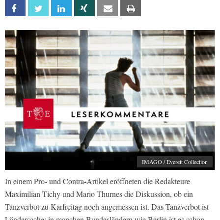
Facebook
Twitter
Linkedin
Xing
Email
Print
IMAGO / Everett Collection
In einem Pro- und Contra-Artikel eröffneten die Redakteure
Maximilian Tichy und Mario Thurnes die Diskussion, ob ein
Tanzverbot zu Karfreitag noch angemessen ist. Das Tanzverbot ist
Ländersache; in manchen Bundesländern wie Berlin ist es schon