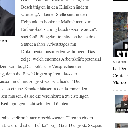
Beschäftigten in den Kliniken ändern
würde. „An keiner Stelle sind in den
Eckpunkten konkrete Maßnahmen zur
Entbürokratisierung beschlossen worden“,
sagt Gaß. Pflegekräfte müssten heute drei
ERN
Stunden ihres Arbeitstages mit
Dokumentationsarbeiten verbringen. Das
zeige, welch enormes Arbeitskräftepotenzial
STURM 
tzen könnte. „Das politische Versprechen der
Ist Deu
, denn die Beschäftigten spüren, dass der
Ceuta-
äusern noch nie so groß war wie heute.“ Die
Marco 
t, dass etliche Krankenhäuser in den kommenden
ßen müssen, da sie die vereinbarten zweistelligen
 Bedingungen nicht schultern könnten.
enhausreform hinter verschlossenen Türen in einem
at, war und ist ein Fehler“, sagt Gaß. Die große Skepsis