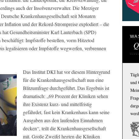
rdings auch der Insolvenzverwalter. Die Merziger
ie Deutsche Krankenhausgesellschaft seit Monaten
r Inflation und der Rekord-Strompreise explodiert – die
as hat Gesundheitsminister Karl Lauterbach (SPD)
WA
 beschäftigt: Impfstoffe bestellen, vorm Hitzetod
Q
is legalisieren oder Impfstoffe wegwerfen, verbrennen
Das Institut DKI hat vor diesem Hintergrund
Tägl
für die Krankenhausgesellschaft nun eine
und 
Blitzumfrage durchgeführt. Das Ergebnis ist
Mein
dramatisch: „69 Prozent der Kliniken sehen
Frage
ihre Existenz kurz- und mittelfristig
darg
gefährdet, fast kein Krankenhaus kann seine
werd
Ausgaben aus den laufenden Einnahmen
decken“, teilt die Krankenhausgesellschaft
mit. Große Zweifel hegten die Kliniken