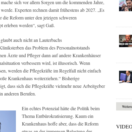
t mache sich vor allem Sorgen um die kommenden Jahre,
n werde. Experten rechnen damit frühestens ab 2027. „Es
er die Reform unter den jetzigen schweren
t erleben werden“, sagt Gaß.
glaubt auch nicht an Lauterbachs
liniksterben das Problem des Personalnotstands
enen Ärzte und Pfleger dann auf andere Krankenhäuser
alsituation verbessern wird, ist illusorisch. Wenn
n, werden die Pflegekräfte im Regelfall nicht einfach
roße Krankenhaus weiterziehen.“ Bisherige
gt, dass sich die Pflegekräfte vielmehr neue Arbeitgeber
in anderen Berufen.
Weiter
Ein echtes Potenzial hätte die Politik beim
Thema Entbürokratisierung. Kaum ein
Krankenhaus hoffe aber, dass die Reform
VIDE
etwas an der immensen Belastung der