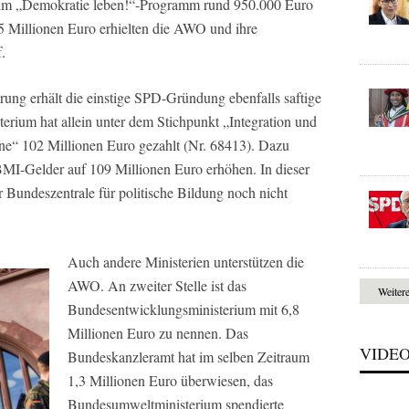
 im „Demokratie leben!“-Programm rund 950.000 Euro
Millionen Euro erhielten die AWO und ihre
.
ung erhält die einstige SPD-Gründung ebenfalls saftige
erium hat allein unter dem Stichpunkt „Integration und
ne“ 102 Millionen Euro gezahlt (Nr. 68413). Dazu
BMI-Gelder auf 109 Millionen Euro erhöhen. In dieser
 Bundeszentrale für politische Bildung noch nicht
Auch andere Ministerien unterstützen die
AWO. An zweiter Stelle ist das
Weiter
Bundesentwicklungsministerium mit 6,8
Millionen Euro zu nennen. Das
VIDE
Bundeskanzleramt hat im selben Zeitraum
1,3 Millionen Euro überwiesen, das
Bundesumweltministerium spendierte