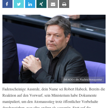
Facebook
Twitter
Linkedin
Xing
Email
Print
IMAGO / dts Nachrichtenagentur
Fadenscheinige Ausrede, dein Name sei Robert Habeck. Bereits die
Reaktion auf den Vorwurf, sein Ministerium habe Dokumente
manipuliert, um den Atomausstieg trotz öffentlicher Vorbehalte
durchzuziehen, war alles andere als souverän. Statt auf die