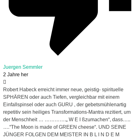
Juergen Semmler
2 Jahre her
Robert Habeck erreicht immer neue, geistig- spirituelle
SPHÄREN oder auch Tiefen, vergleichbar mit einem
Einfallspinsel oder auch GURU , der gebetsmühlenartig
repetitiv sein heiliges Transformations-Mantra rezitiert, um
der Menschheit … ………….„ W E I ßzumachen“, dass…..
….“The Moon is made of GREEN cheese“. UND SEINE
JÜNGER FOLGEN DEM MEISTER IN B L I N D E M