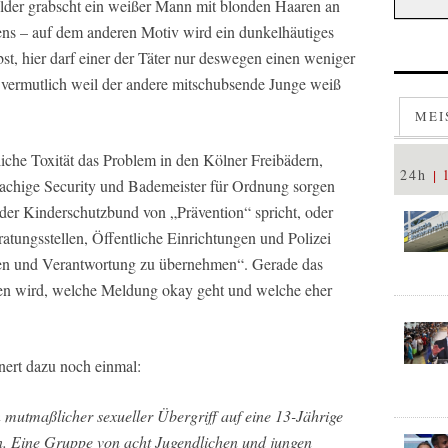
der grabscht ein weißer Mann mit blonden Haaren an
ns – auf dem anderen Motiv wird ein dunkelhäutiges
 hier darf einer der Täter nur deswegen einen weniger
 vermutlich weil der andere mitschubsende Junge weiß
MEI
liche Toxität das Problem in den Kölner Freibädern,
24h
rachige Security und Bademeister für Ordnung sorgen
der Kinderschutzbund von „Prävention“ spricht, oder
tungsstellen, Öffentliche Einrichtungen und Polizei
n und Verantwortung zu übernehmen“. Gerade das
eben wird, welche Meldung okay geht und welche eher
nnert dazu noch einmal:
mutmaßlicher sexueller Übergriff auf eine 13-Jährige
n. Eine Gruppe von acht Jugendlichen und jungen