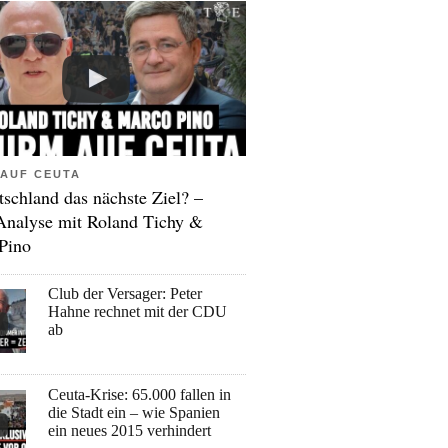
AUF CEUTA
tschland das nächste Ziel? –
Analyse mit Roland Tichy &
Pino
Club der Versager: Peter
Hahne rechnet mit der CDU
ab
Ceuta-Krise: 65.000 fallen in
die Stadt ein – wie Spanien
ein neues 2015 verhindert