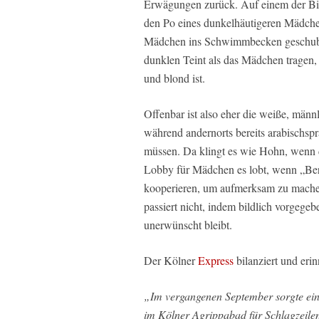
Erwägungen zurück. Auf einem der Bil
den Po eines dunkelhäutigeren Mädche
Mädchen ins Schwimmbecken geschubst,
dunklen Teint als das Mädchen tragen,
und blond ist.
Offenbar ist also eher die weiße, männ
während andernorts bereits arabischsp
müssen. Da klingt es wie Hohn, wenn 
Lobby für Mädchen es lobt, wenn „Bera
kooperieren, um aufmerksam zu mache
passiert nicht, indem bildlich vorgeg
unerwünscht bleibt.
Der Kölner
Express
bilanziert und eri
„Im vergangenen September sorgte ein 
im Kölner Agrippabad für Schlagzeile