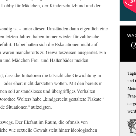
n, Lobby für Mädchen, der Kinderschutzbund und der
twendig ist – unter diesen Umständen dann eigentlich eine
 den letzten Jahren haben immer wieder für zahlreiche
WA
Q
ührt. Dabei hatten sich die Eskalationen nicht auf
rn waren mancherorts zu Gewaltexzessen ausgeartet. Ein
en und Mädchen Frei- und Hallenbäder meiden.
Tägl
t, dass die Initiatoren die tatsächliche Gewichtung in
und 
oder eher: nicht darstellen wollen. Mit den bereits in
Mein
men soll anstandsloses und übergriffiges Verhalten
Frage
orothee Wolters habe „kindgerecht gestaltete Plakate“
darg
nde Situationen“ aufzeigten.
werd
neswegs. Der Elefant im Raum, die oftmals von
che wie sexuelle Gewalt steht hinter ideologischen