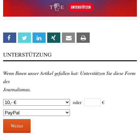
Facebook
Twitter
Linkedin
Xing
Email
Print
UNTERSTÜTZUNG
Wenn Ihnen unser Artikel gefallen hat: Unterstützen Sie diese Form
des
Journalismus.
oder
€
Weiter